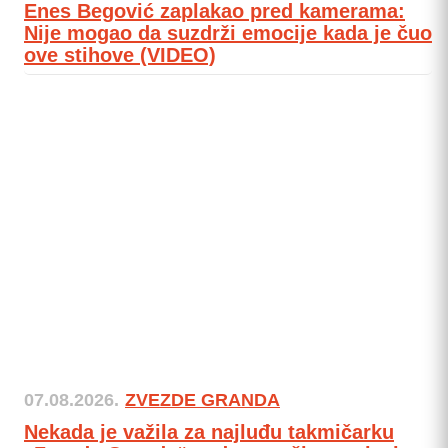
Enes Begović zaplakao pred kamerama:
Nije mogao da suzdrži emocije kada je čuo
ove stihove (VIDEO)
07.08.2026.
ZVEZDE GRANDA
Nekada je važila za najluđu takmičarku