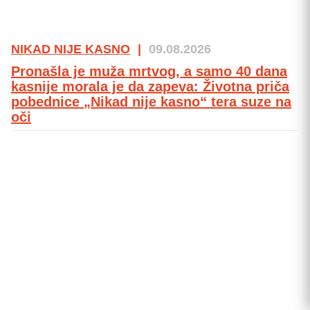
NIKAD NIJE KASNO
|
09.08.2026
Pronašla je muža mrtvog, a samo 40 dana
kasnije morala je da zapeva: Životna priča
pobednice „Nikad nije kasno“ tera suze na
oči