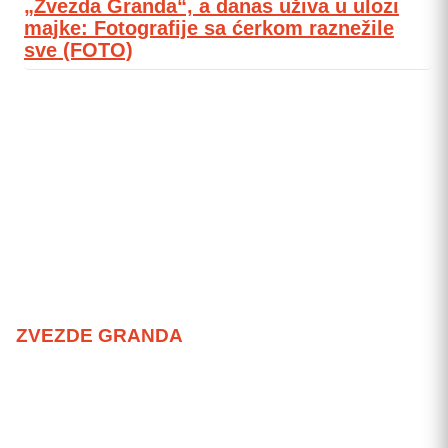
„Zvezda Granda“, a danas uživa u ulozi
majke: Fotografije sa ćerkom raznežile
sve (FOTO)
ZVEZDE GRANDA