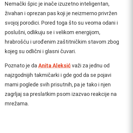
Nemački špic je inače izuzetno inteligentan,
živahan i oprezan pas koji je neizmerno privržen
svojoj porodici. Pored toga što su veoma odani i
poslušni, odlikuju se i velikom energijom,
hrabrošću i urođenim zaštitničkim stavom zbog
kojeg su odlični i glasni čuvari.
Poznato je da
Anita Aleksić
važi za jednu od
najzgodnijih takmičarki i gde god da se pojavi
mami poglede svih prisutnih, pa je tako i njen
zagrljaj sa preslatkim psom izazvao reakcije na
mrežama.