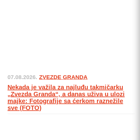
07.08.2026.
ZVEZDE GRANDA
Nekada je važila za najluđu takmičarku
„Zvezda Granda“, a danas uživa u ulozi
majke: Fotografije sa ćerkom raznežile
sve (FOTO)