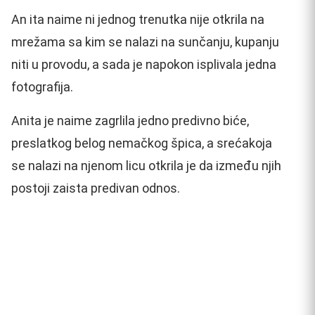
An ita naime ni jednog trenutka nije otkrila na
mrežama sa kim se nalazi na sunčanju, kupanju
niti u provodu, a sada je napokon isplivala jedna
fotografija.
Anita je naime zagrlila jedno predivno biće,
preslatkog belog nemačkog špica, a srećakoja
se nalazi na njenom licu otkrila je da između njih
postoji zaista predivan odnos.