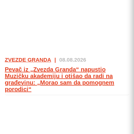
ZVEZDE GRANDA
|
08.08.2026
Pevač iz „Zvezda Granda“ napustio
Muzičku akademiju i otišao da radi na
građevinu: „Morao sam da pomognem
porodici“