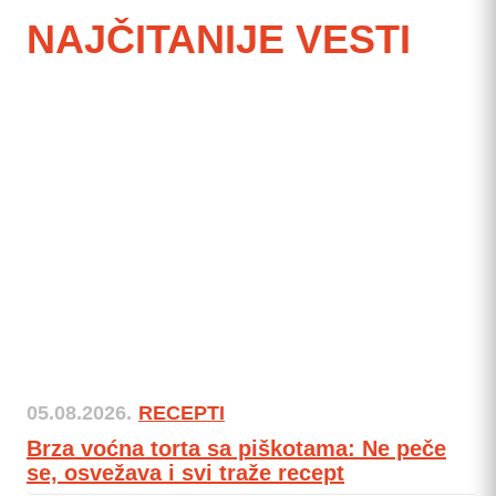
NAJČITANIJE VESTI
05.08.2026.
RECEPTI
Brza voćna torta sa piškotama: Ne peče
se, osvežava i svi traže recept