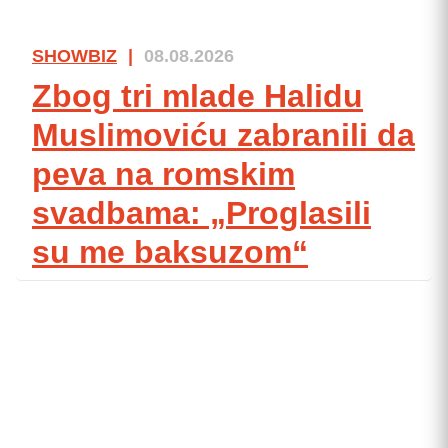
SHOWBIZ
|
08.08.2026
Zbog tri mlade Halidu
Muslimoviću zabranili da
peva na romskim
svadbama: „Proglasili
su me baksuzom“