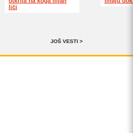
otkrila na koga Ilijan
imaju dok
liči
JOŠ VESTI >