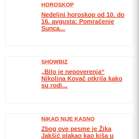
HOROSKOP
Nedeljni horoskop od 10. do
16. avgusta: Pomračenje
Sunca...
SHOWBIZ
„Bilo je nepoverenja“
Nikolina Kovač otkrila kako
su rodi...
NIKAD NIJE KASNO
Zbog ove pesme je Žika
Jakšić plakao kao kiša u