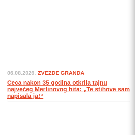
06.08.2026.
ZVEZDE GRANDA
Ceca nakon 35 godina otkrila tajnu
najvećeg Merlinovog hita: „Te stihove sam
napisala ja!“