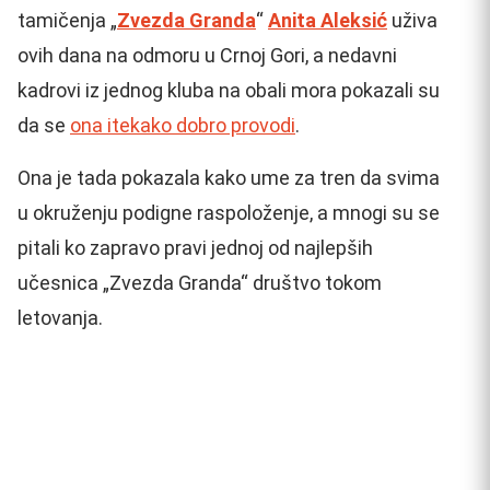
tamičenja „
Zvezda Granda
“
Anita Aleksić
uživa
ovih dana na odmoru u Crnoj Gori, a nedavni
kadrovi iz jednog kluba na obali mora pokazali su
da se
ona itekako dobro provodi
.
Ona je tada pokazala kako ume za tren da svima
u okruženju podigne raspoloženje, a mnogi su se
pitali ko zapravo pravi jednoj od najlepših
učesnica „Zvezda Granda“ društvo tokom
letovanja.