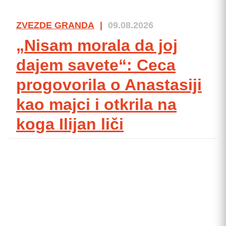
ZVEZDE GRANDA
|
09.08.2026
„Nisam morala da joj
dajem savete“: Ceca
progovorila o Anastasiji
kao majci i otkrila na
koga Ilijan liči