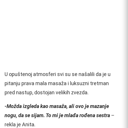
U opuštenoj atmosferi svi su se našalili da je u
pitanju prava mala masaža i luksuzni tretman
pred nastup, dostojan velikih zvezda.
-Možda izgleda kao masaža, ali ovo je mazanje
nogu, da se sijam. To mi je mlađa rođena sestra
–
rekla je Anita.