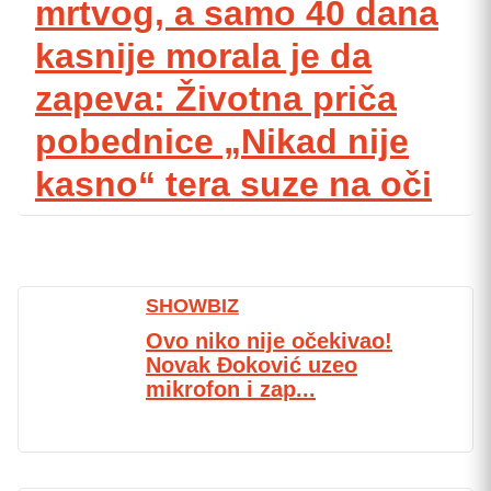
mrtvog, a samo 40 dana
kasnije morala je da
zapeva: Životna priča
pobednice „Nikad nije
kasno“ tera suze na oči
SHOWBIZ
Ovo niko nije očekivao!
Novak Đoković uzeo
mikrofon i zap...