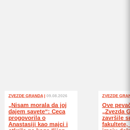
ZVEZDE GRANDA
|
09.08.2026
ZVEZDE GRA
„Nisam morala da joj
Ove pevač
dajem savete“: Ceca
„Zvezda 
progovorila o
završile s
Anastasiji kao majci i
fakultete,