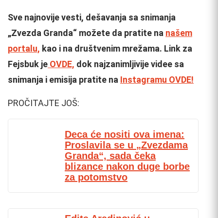
Sve najnovije vesti, dešavanja sa snimanja
„Zvezda Granda“ možete da pratite na
našem
portalu,
kao i na društvenim mrežama. Link za
Fejsbuk je
OVDE,
dok najzanimljivije videe sa
snimanja i emisija pratite na
Instagramu OVDE!
PROČITAJTE JOŠ:
Deca će nositi ova imena:
Proslavila se u „Zvezdama
Granda“, sada čeka
blizance nakon duge borbe
za potomstvo