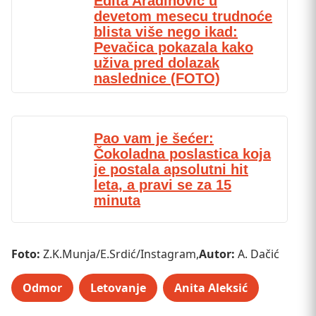
Edita Aradinović u
devetom mesecu trudnoće
blista više nego ikad:
Pevačica pokazala kako
uživa pred dolazak
naslednice (FOTO)
Pao vam je šećer:
Čokoladna poslastica koja
je postala apsolutni hit
leta, a pravi se za 15
minuta
Foto:
Z.K.Munja/E.Srdić/Instagram,
Autor:
A. Dačić
Odmor
Letovanje
Anita Aleksić