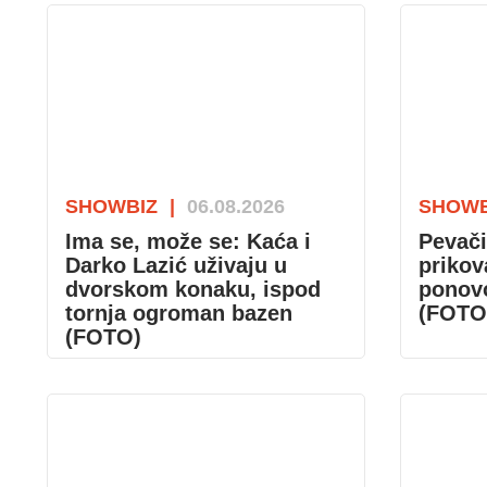
SHOWBIZ
|
06.08.2026
SHOWB
Ima se, može se: Kaća i
Pevači
Darko Lazić uživaju u
prikov
dvorskom konaku, ispod
ponovo
tornja ogroman bazen
(FOTO
(FOTO)