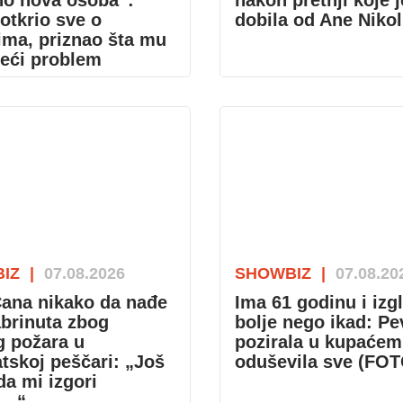
no nova osoba“:
nakon pretnji koje j
otkrio sve o
dobila od Ane Nikol
ima, priznao šta mu
veći problem
IZ
|
07.08.2026
SHOWBIZ
|
07.08.20
ana nikako da nađe
Ima 61 godinu i izg
abrinuta zbog
bolje nego ikad: Pe
g požara u
pozirala u kupaćem
atskoj peščari: „Još
oduševila sve (FOT
a mi izgori
a…“