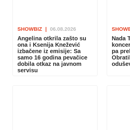
SHOWBIZ
|
06.08.2026
SHOWB
Angelina otkrila zašto su
Nada T
ona i Ksenija Knežević
konce
izbačene iz emisije: Sa
pa pre
samo 16 godina pevačice
Obrati
dobila otkaz na javnom
odušev
servisu