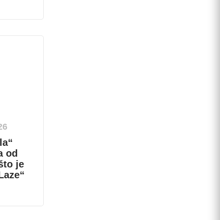
26
la“
a od
što je
„Laze“