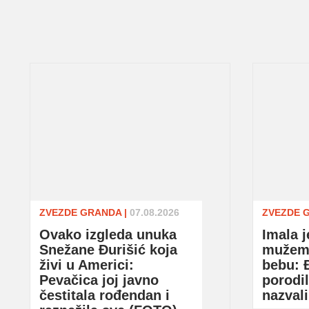
ZVEZDE GRANDA
|
07.08.2026
ZVEZDE 
Ovako izgleda unuka
Imala 
Snežane Đurišić koja
mužem 
živi u Americi:
bebu: Đ
Pevačica joj javno
porodil
čestitala rođendan i
nazvali