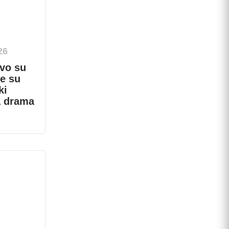
26
vo su
je su
ki
a drama