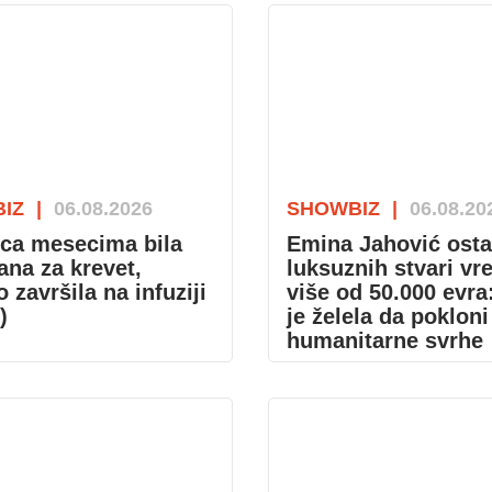
IZ
|
06.08.2026
SHOWBIZ
|
06.08.20
ca mesecima bila
Emina Jahović osta
ana za krevet,
luksuznih stvari vr
 završila na infuziji
više od 50.000 evra
)
je želela da pokloni
humanitarne svrhe