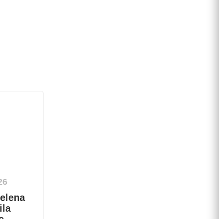
26
Jelena
ila