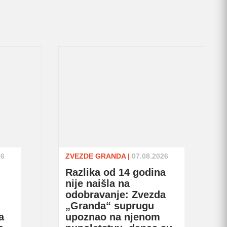
26
ZVEZDE GRANDA
|
07.08.2026
Razlika od 14 godina
nije naišla na
odobravanje: Zvezda
„Granda“ suprugu
a
upoznao na njenom