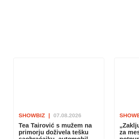
SHOWBIZ
|
07.08.2026
SHOWB
Tea Tairović s mužem na
„Zaklj
primorju doživela tešku
za me