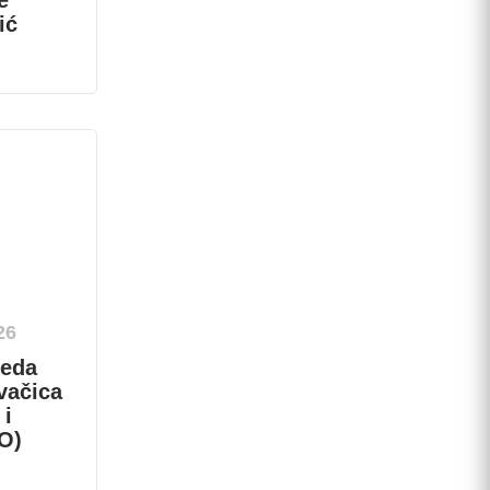
e
ić
26
leda
vačica
 i
O)