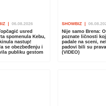
IZ
|
06.08.2026
SHOWBIZ
|
06.08.20
opčagić usred
Nije samo Brena: O
rta spomenula Kebu,
poznate ličnosti ko
kinula nastup!
padale na sceni, ne
la se obezbeđenju i
padovi bili su prav
ila publiku gestom
(VIDEO)