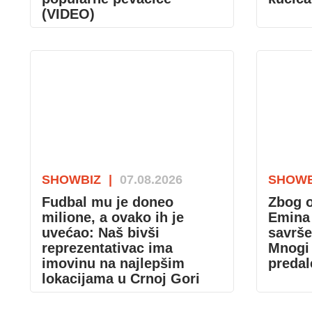
(VIDEO)
SHOWBIZ
|
07.08.2026
SHOWB
Fudbal mu je doneo
Zbog o
milione, a ovako ih je
Emina
uvećao: Naš bivši
savrše
reprezentativac ima
Mnogi 
imovinu na najlepšim
predal
lokacijama u Crnoj Gori