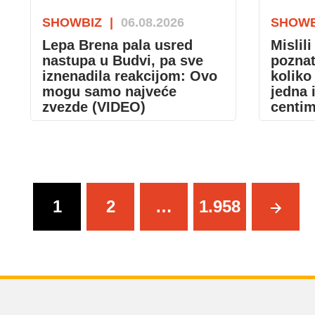
SHOWBIZ
|
06.08.2026
SHOWB
Lepa Brena pala usred
Mislil
nastupa u Budvi, pa sve
poznat
iznenadila reakcijom: Ovo
koliko
mogu samo najveće
jedna 
zvezde (VIDEO)
centi
Kretanje
1
2
…
1.958
članaka