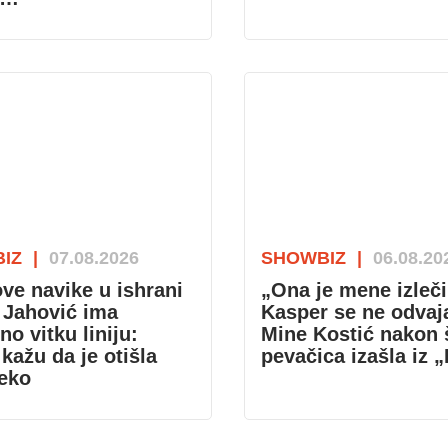
IZ
|
07.08.2026
SHOWBIZ
|
06.08.20
ve navike u ishrani
„Ona je mene izleči
 Jahović ima
Kasper se ne odvaj
no vitku liniju:
Mine Kostić nakon 
kažu da je otišla
pevačica izašla iz 
eko