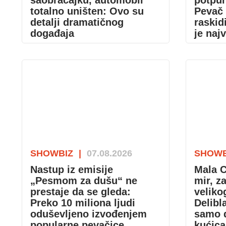
saobraćajku, automobil
potpu
totalno uništen: Ovo su
Pevač 
detalji dramatičnog
raskid
događaja
je naj
SHOWBIZ
|
07.08.2026
SHOWB
Nastup iz emisije
Mala C
„Pesmom za dušu“ ne
mir, z
prestaje da se gleda:
veliko
Preko 10 miliona ljudi
Delibl
oduševljeno izvođenjem
samo d
popularne pevačice
kućic