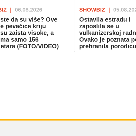
IZ
|
06.08.2026
SHOWBIZ
|
05.08.20
i ste da su više? Ove
Ostavila estradu i
e pevačice kriju
zaposlila se u
 su zaista visoke, a
vulkanizerskoj radn
ima samo 156
Ovako je poznata p
metara (FOTO/VIDEO)
prehranila porodic