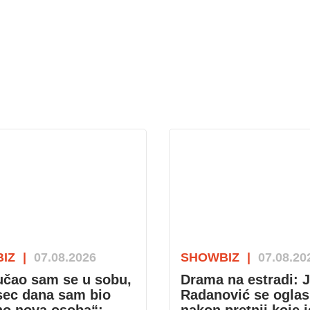
IZ
|
07.08.2026
SHOWBIZ
|
07.08.20
učao sam se u sobu,
Drama na estradi: 
sec dana sam bio
Radanović se oglas