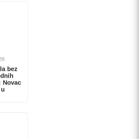
26
la bez
ednih
: Novac
 u