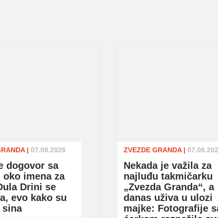
GRANDA
|
07.08.2026
ZVEZDE GRANDA
|
07.08.20
je dogovor sa
Nekada je važila za
oko imena za
najluđu takmičarku
ula Drini se
„Zvezda Granda“, a
a, evo kako su
danas uživa u ulozi
 sina
majke: Fotografije s