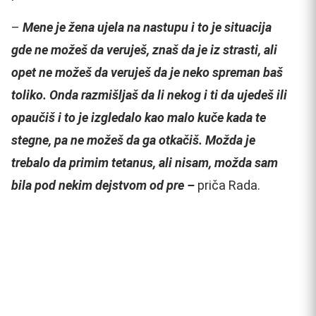
–
Mene je žena ujela na nastupu i to je situacija
gde ne možeš da veruješ, znaš da je iz strasti, ali
opet ne možeš da veruješ da je neko spreman baš
toliko. Onda razmišljaš da li nekog i ti da ujedeš ili
opaučiš i to je izgledalo kao malo kuče kada te
stegne, pa ne možeš da ga otkačiš. Možda je
trebalo da primim tetanus, ali nisam, možda sam
bila pod nekim dejstvom od pre –
priča Rada.