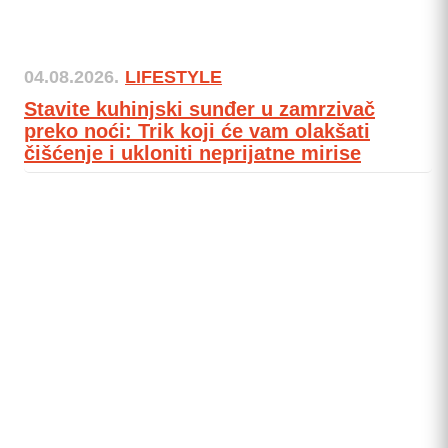
04.08.2026.
LIFESTYLE
Stavite kuhinjski sunđer u zamrzivač
preko noći: Trik koji će vam olakšati
čišćenje i ukloniti neprijatne mirise