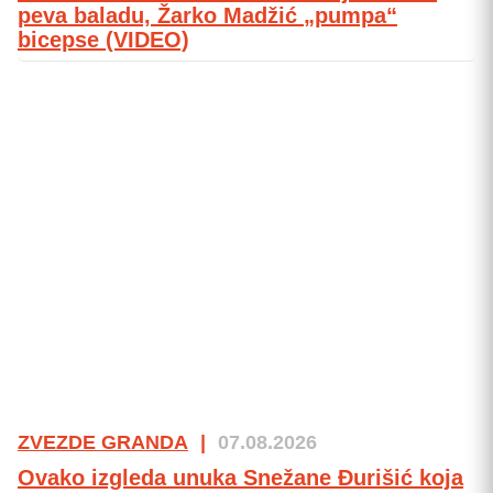
peva baladu, Žarko Madžić „pumpa“
bicepse (VIDEO)
ZVEZDE GRANDA
|
07.08.2026
Ovako izgleda unuka Snežane Đurišić koja