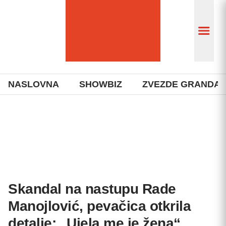
NASLOVNA
SHOWBIZ
ZVEZDE GRANDA
Skandal na nastupu Rade
Manojlović, pevačica otkrila
detalje: „Ujela me je žena“