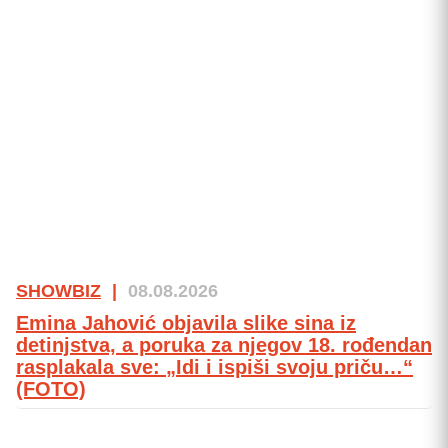
SHOWBIZ
|
08.08.2026
Emina Jahović objavila slike sina iz
detinjstva, a poruka za njegov 18. rođendan
rasplakala sve: „Idi i ispiši svoju priču…“
(FOTO)