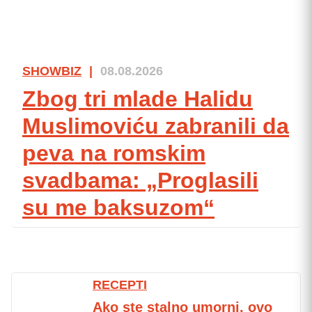
SHOWBIZ
|
08.08.2026
Zbog tri mlade Halidu
Muslimoviću zabranili da
peva na romskim
svadbama: „Proglasili
su me baksuzom“
RECEPTI
Ako ste stalno umorni, ovo