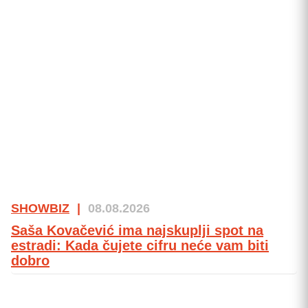
SHOWBIZ
|
08.08.2026
Saša Kovačević ima najskuplji spot na
estradi: Kada čujete cifru neće vam biti
dobro