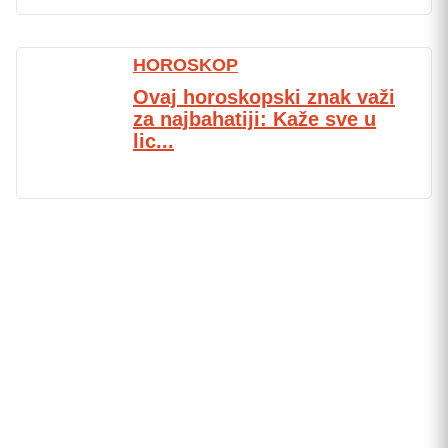
HOROSKOP
Ovaj horoskopski znak važi
za najbahatiji: Kaže sve u
lic...