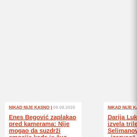
NIKAD NIJE KASNO
|
08.08.2026
NIKAD NIJE 
Enes Begović zaplakao
Darija Lu
pred kamerama: Nije
izvela tri
mogao da suzdrži
Selimanov