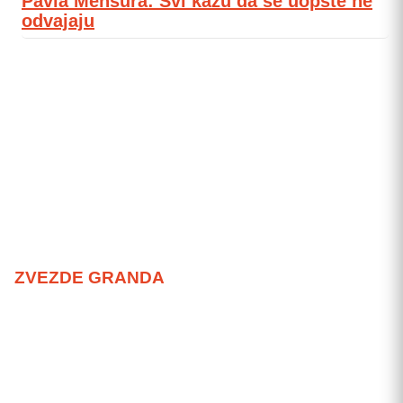
Pavla Mensura: Svi kažu da se uopšte ne
odvajaju
ZVEZDE GRANDA