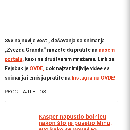
Sve najnovije vesti, dešavanja sa snimanja
„Zvezda Granda“ možete da pratite na
našem
portalu,
kao i na društvenim mrežama. Link za
Fejsbuk je
OVDE,
dok najzanimljivije videe sa
snimanja i emisija pratite na
Instagramu OVDE!
PROČITAJTE JOŠ:
Kasper napustio bolnicu
nakon što je posetio Minu,
evo kako se ponašao