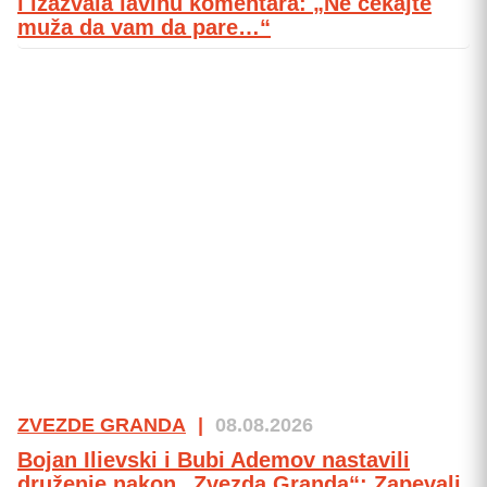
i izazvala lavinu komentara: „Ne čekajte
muža da vam da pare…“
ZVEZDE GRANDA
|
08.08.2026
Bojan Ilievski i Bubi Ademov nastavili
druženje nakon „Zvezda Granda“: Zapevali