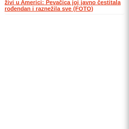
živi u Americi: Pevačica joj javno čestitala
rođendan i raznežila sve (FOTO)