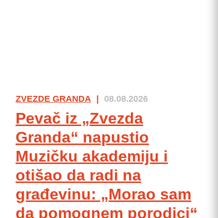
ZVEZDE GRANDA
|
08.08.2026
Pevač iz „Zvezda
Granda“ napustio
Muzičku akademiju i
otišao da radi na
građevinu: „Morao sam
da pomognem porodici“