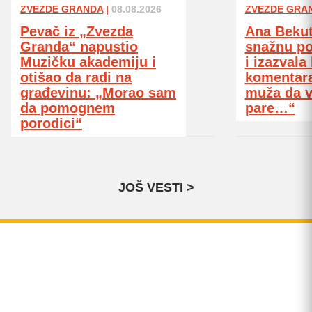
ZVEZDE GRANDA
|
08.08.2026
ZVEZDE GRA
Pevač iz „Zvezda
Ana Bekut
Granda“ napustio
snažnu p
Muzičku akademiju i
i izazvala
otišao da radi na
komentara
građevinu: „Morao sam
muža da 
da pomognem
pare…“
porodici“
JOŠ VESTI >