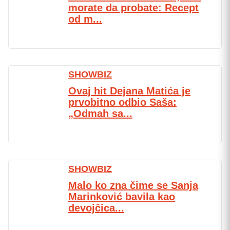
morate da probate: Recept
od m...
SHOWBIZ
Ovaj hit Dejana Matića je
prvobitno odbio Saša:
„Odmah sa...
SHOWBIZ
Malo ko zna čime se Sanja
Marinković bavila kao
devojčica...