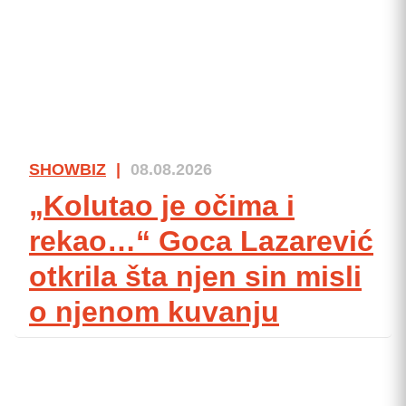
SHOWBIZ
|
08.08.2026
„Kolutao je očima i
rekao…“ Goca Lazarević
otkrila šta njen sin misli
o njenom kuvanju