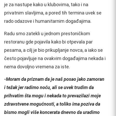
je za nastupe kako u klubovima, tako i na
privatnim slavljima, a pored tih termina uvek se
rado odazove i humanitarnim događajima.
Radu smo zatekli u jednom prestoničkom
restoranu gde pojavila kako bi otpevala par
pesama, a cilj je bio prikupljanje novca, a iako se
često pojavljuje na ovakvim događajima nekada i
nema dovoljno vremena za iste.
-Moram da priznam da je naš posao jako zamoran
i težak jer radimo noću, ali se uvek trudim da
prihvatim šta mogu i nekada to prevazilazi moje
zdravstvene mogućnosti, a toliko ima poziva da
bismo mogli više koncerata dnevno da uradimo