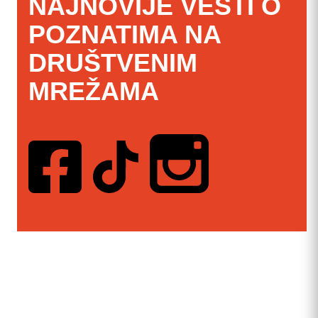
NAJNOVIJE VESTI O
POZNATIMA NA
DRUŠTVENIM
MREŽAMA