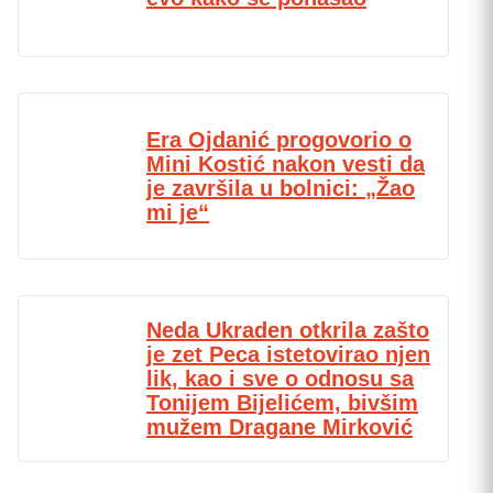
Era Ojdanić progovorio o
Mini Kostić nakon vesti da
je završila u bolnici: „Žao
mi je“
Neda Ukraden otkrila zašto
je zet Peca istetovirao njen
lik, kao i sve o odnosu sa
Tonijem Bijelićem, bivšim
mužem Dragane Mirković