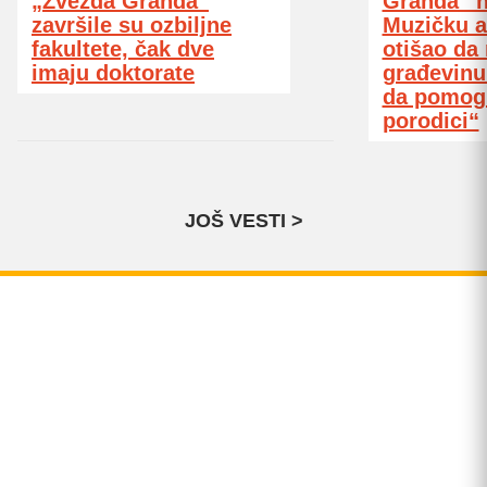
„Zvezda Granda“
Granda“ n
završile su ozbiljne
Muzičku a
fakultete, čak dve
otišao da 
imaju doktorate
građevinu
da pomo
porodici“
JOŠ VESTI >