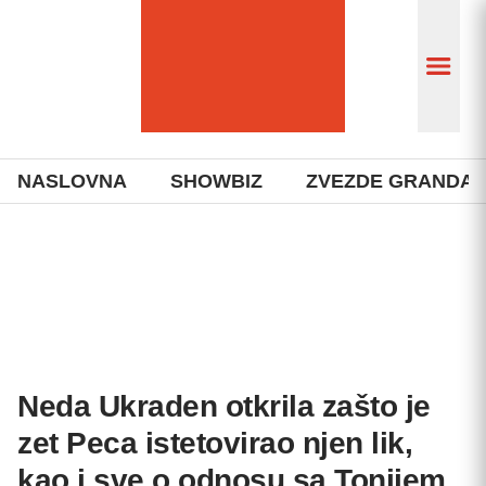
NASLOVNA
SHOWBIZ
ZVEZDE GRANDA
Neda Ukraden otkrila zašto je
zet Peca istetovirao njen lik,
kao i sve o odnosu sa Tonijem