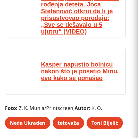
rođenja deteta, Joca
Stefanović otkrio da li je
prisustvovao porođaju:
„Sve se dešavalo u 5
ujutru“ (VIDEO)
Kasper napustio bolnicu
nakon što je posetio Minu,
evo kako se ponašao
Foto:
Z. K. Munja/Printscreen,
Autor:
K. O.
Neda Ukraden
tetovaža
Toni Bijelić