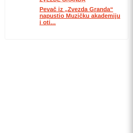
Pevač iz „Zvezda Granda“
napustio Muzičku akademiju
i oti...