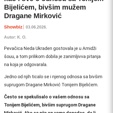
Bijelićem, bivšim mužem
Dragane Mirković
Showbiz
03.06.2026.
Autor: K. O.
Pevačica Neda Ukraden gostovala je u Amidži
šouu, a tom prilikom dobila je zanimljivva pitanja
na koja je odgovarala.
Jedno od njih ticalo se i njenog odnosa sa bivšim
suprugom Dragane Mirković Tonijem Bijelićem.
Često se spekulisalo o vašem odnosu sa
Tonijem Bijelićem, bivšim suprugom Dragane
Mirković. Ako se nije on vama dopadao, da li