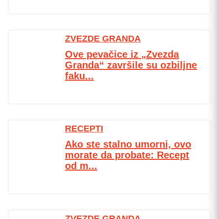
ZVEZDE GRANDA
Ove pevačice iz „Zvezda
Granda“ završile su ozbiljne
faku...
RECEPTI
Ako ste stalno umorni, ovo
morate da probate: Recept
od m...
ZVEZDE GRANDA