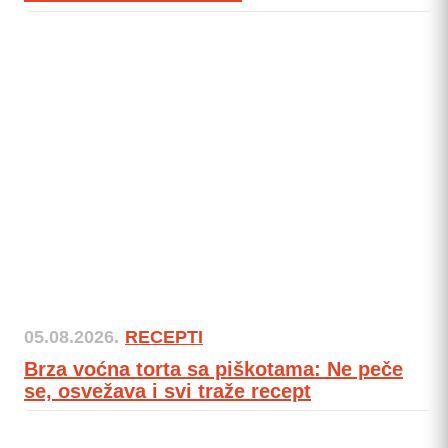
05.08.2026.
RECEPTI
Brza voćna torta sa piškotama: Ne peče
se, osvežava i svi traže recept