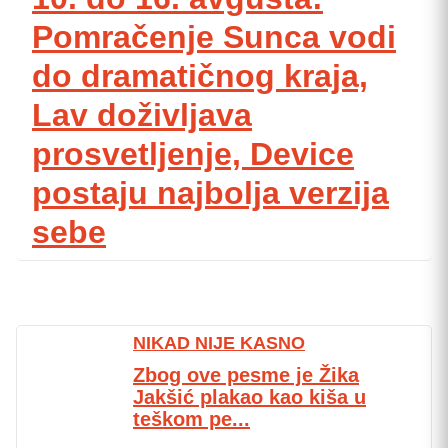
Pomračenje Sunca vodi
do dramatičnog kraja,
Lav doživljava
prosvetljenje, Device
postaju najbolja verzija
sebe
NIKAD NIJE KASNO
Zbog ove pesme je Žika
Jakšić plakao kao kiša u
teškom pe...