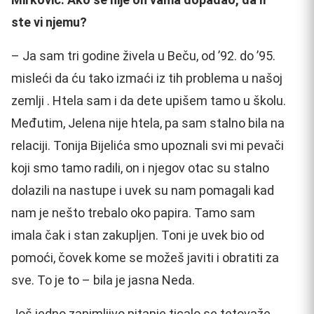
ste vi njemu?
– Ja sam tri godine živela u Beču, od ’92. do ’95.
misleći da ću tako izmaći iz tih problema u našoj
zemlji . Htela sam i da dete upišem tamo u školu.
Međutim, Jelena nije htela, pa sam stalno bila na
relaciji. Tonija Bijelića smo upoznali svi mi pevači
koji smo tamo radili, on i njegov otac su stalno
dolazili na nastupe i uvek su nam pomagali kad
nam je nešto trebalo oko papira. Tamo sam
imala čak i stan zakupljen. Toni je uvek bio od
pomoći, čovek kome se možeš javiti i obratiti za
sve. To je to – bila je jasna Neda.
Još jedno zanimljivo pitanje ticalo se tetovaže