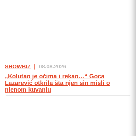
SHOWBIZ
|
08.08.2026
„Kolutao je očima i rekao…“ Goca
Lazarević otkrila šta njen sin misli o
njenom kuvanju