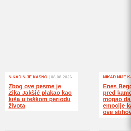
NIKAD NIJE KASNO
|
08.08.2026
NIKAD NIJE 
Zbog ove pesme je
Enes Bego
Žika Jakšić plakao kao
pred kame
kiša u teškom periodu
mogao da 
života
emocije k
ove stiho