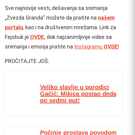
Sve najnovije vesti, dešavanja sa snimanja
„Zvezda Granda“ možete da pratite na
našem
portalu
,
kao i na društvenim mrežama. Link za
Fejsbuk je
OVDE,
dok najzanimljivije videe sa
snimanja i emisija pratite na
Instagramu
OVDE!
PROČITAJTE JOŠ:
Veliko slavlje u porodici
Gačić: Mikica postao deda
po sedmi put!
Počinje proslava povodom