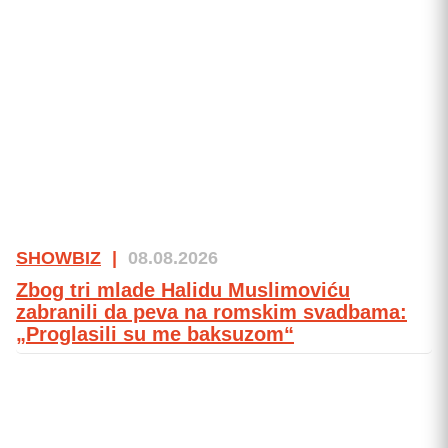
SHOWBIZ
|
08.08.2026
Zbog tri mlade Halidu Muslimoviću
zabranili da peva na romskim svadbama:
„Proglasili su me baksuzom“