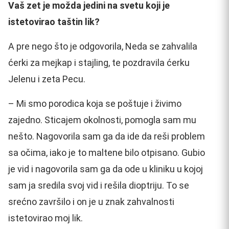
Vaš zet je možda jedini na svetu koji je
istetovirao taštin lik?
A pre nego što je odgovorila, Neda se zahvalila
ćerki za mejkap i stajling, te pozdravila ćerku
Jelenu i zeta Pecu.
– Mi smo porodica koja se poštuje i živimo
zajedno. Sticajem okolnosti, pomogla sam mu
nešto. Nagovorila sam ga da ide da reši problem
sa očima, iako je to maltene bilo otpisano. Gubio
je vid i nagovorila sam ga da ode u kliniku u kojoj
sam ja sredila svoj vid i rešila dioptriju. To se
srećno završilo i on je u znak zahvalnosti
istetovirao moj lik.