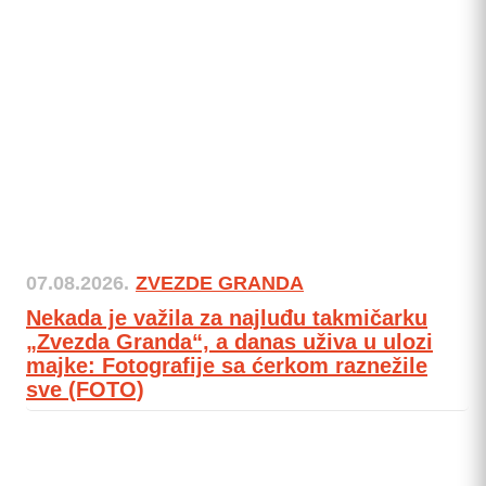
07.08.2026.
ZVEZDE GRANDA
Nekada je važila za najluđu takmičarku
„Zvezda Granda“, a danas uživa u ulozi
majke: Fotografije sa ćerkom raznežile
sve (FOTO)