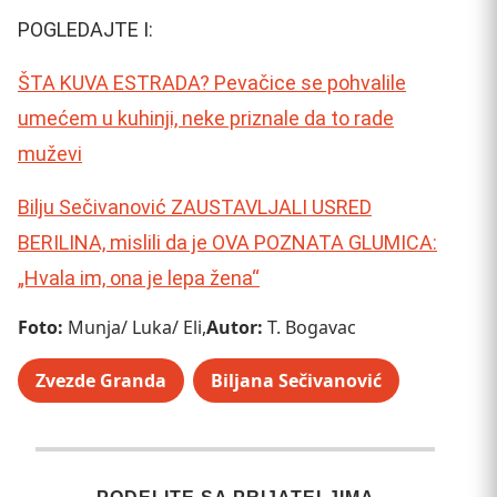
POGLEDAJTE I:
ŠTA KUVA ESTRADA? Pevačice se pohvalile
umećem u kuhinji, neke priznale da to rade
muževi
Bilju Sečivanović ZAUSTAVLJALI USRED
BERILINA, mislili da je OVA POZNATA GLUMICA:
„Hvala im, ona je lepa žena“
Foto:
Munja/ Luka/ Eli,
Autor:
T. Bogavac
Zvezde Granda
Biljana Sečivanović