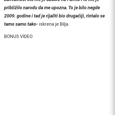
približilo narodu da me upozna. To je bilo negde
2009. godine i tad je rijaliti bio drugačiji, rintalo se
tamo samo tako-
iskrena je Bilja.
BONUS VIDEO