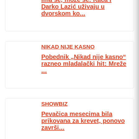
Darko Lazić uživaju u
dvorskom ko...
NIKAD NIJE KASNO
Pobednik „Nikad nije kasno“
razneo mladalački hit: Mreže
...
SHOWBIZ
Pevačica mesecima bila
prikovana za krevet, ponovo
završi...