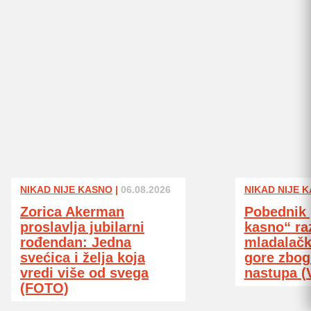
NIKAD NIJE KASNO
|
06.08.2026
NIKAD NIJE 
Zorica Akerman
Pobednik 
proslavlja jubilarni
kasno“ ra
rođendan: Jedna
mladalačk
svećica i želja koja
gore zbog
vredi više od svega
nastupa (
(FOTO)