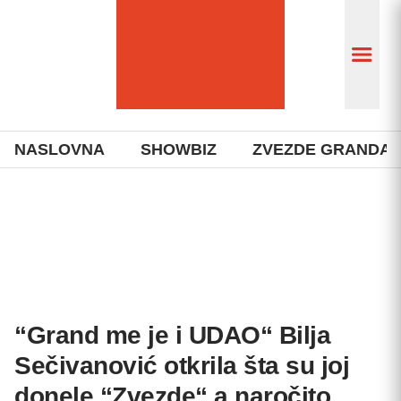
NASLOVNA
SHOWBIZ
ZVEZDE GRANDA
“Grand me je i UDAO“ Bilja
Sečivanović otkrila šta su joj
donele “Zvezde“ a naročito