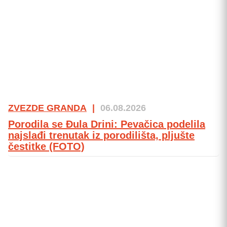
ZVEZDE GRANDA
|
06.08.2026
Porodila se Đula Drini: Pevačica podelila
najslađi trenutak iz porodilišta, pljušte
čestitke (FOTO)