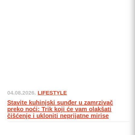
04.08.2026.
LIFESTYLE
Stavite kuhinjski sunđer u zamrzivač
preko noći: Trik koji će vam olakšati
čišćenje i ukloniti neprijatne mirise