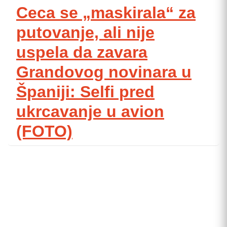
Ceca se „maskirala“ za
putovanje, ali nije
uspela da zavara
Grandovog novinara u
Španiji: Selfi pred
ukrcavanje u avion
(FOTO)