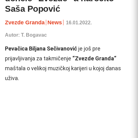
Saša Popović
Zvezde Granda
News
16.01.2022.
Autor: T. Bogavac
Pevačica Biljana Sečivanović
je još pre
prijavljivanja za takmičenje
“Zvezde Granda“
maštala o velikoj muzičkoj karijeri u kojoj danas
uživa.