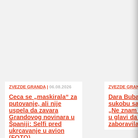
ZVEZDE GRANDA
|
06.08.2026
ZVEZDE GRA
Ceca se „maskirala“ za
Dara Buba
putovanje, ali nije
sukobu s
uspela da zavara
„Ne znam š
Grandovog novinara u
u glavi da
Španiji: Selfi pred
zaboravil
ukrcavanje u avion
(FOTO)