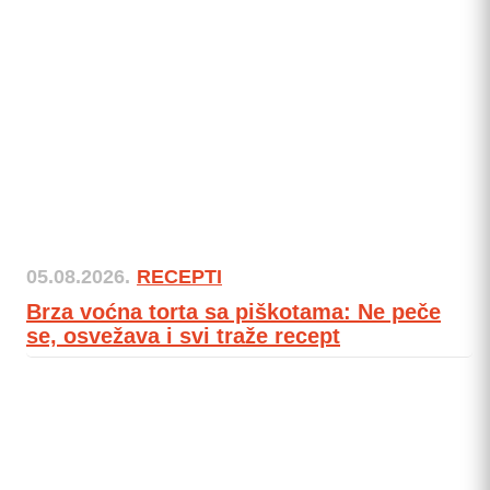
05.08.2026.
RECEPTI
Brza voćna torta sa piškotama: Ne peče
se, osvežava i svi traže recept