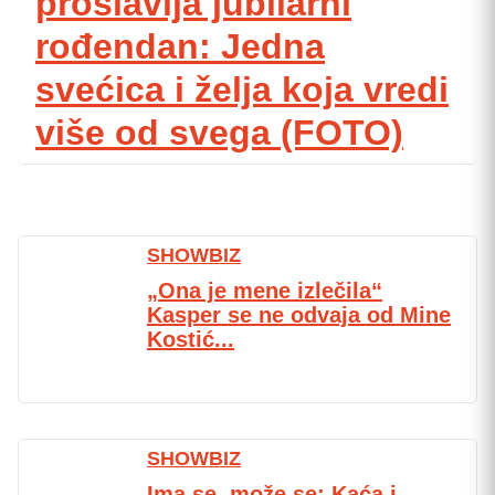
proslavlja jubilarni
rođendan: Jedna
svećica i želja koja vredi
više od svega (FOTO)
SHOWBIZ
„Ona je mene izlečila“
Kasper se ne odvaja od Mine
Kostić...
SHOWBIZ
Ima se, može se: Kaća i