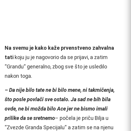
Na svemu je kako kaže prvenstveno zahvalna
tati
koju ju je nagovorio da se prijavi, a zatim
“Grandu“ generalno, zbog sve što je usledilo
nakon toga.
– Da nije bilo tate ne bi bilo mene, ni takmičenja,
što posle povlači sve ostalo. Ja sad ne bih bila
ovde, ne bi možda bilo Ace jer ne bismo imali
prilike da se sretnemo
– počela je priču Bilja u
“Zvezde Granda Specijalu“ a zatim se na njenu