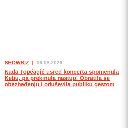
SHOWBIZ
|
06.08.2026
Nada Topčagić usred koncerta spomenula
Kebu, pa prekinula nastup! Obratila se
obezbeđenju i oduševila publiku gestom