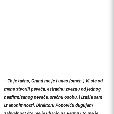
– To je tačno, Grand me je i udao (smeh.) Vi ste od
mene stvorili pevača, estradnu zvezdu od jednog
neafirmisanog pevača, srećnu osobu, i izašla sam
iz anonimnosti. Direktoru Popoviću dugujem
zahvalnost što me je ubacio na Farmu i to me je