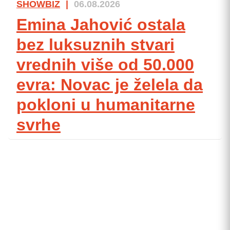
SHOWBIZ
|
06.08.2026
Emina Jahović ostala
bez luksuznih stvari
vrednih više od 50.000
evra: Novac je želela da
pokloni u humanitarne
svrhe