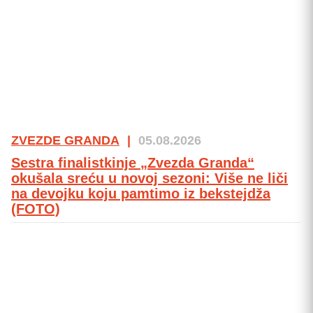
ZVEZDE GRANDA
|
05.08.2026
Sestra finalistkinje „Zvezda Granda“
okušala sreću u novoj sezoni: Više ne liči
na devojku koju pamtimo iz bekstejdža
(FOTO)