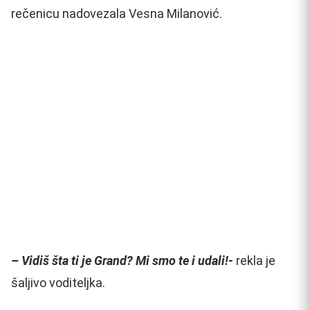
rečenicu nadovezala Vesna Milanović.
– Vidiš šta ti je Grand? Mi smo te i udali!-
rekla je
šaljivo voditeljka.