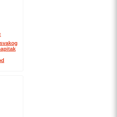
E
u svakog
napitak
od