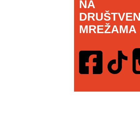
NA
DRUŠTVEN
MREŽAMA