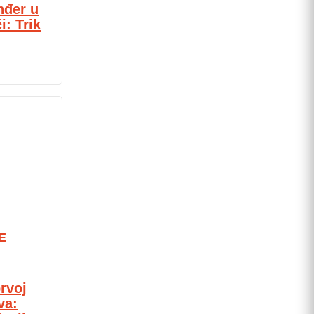
nđer u
: Trik
E
rvoj
va: