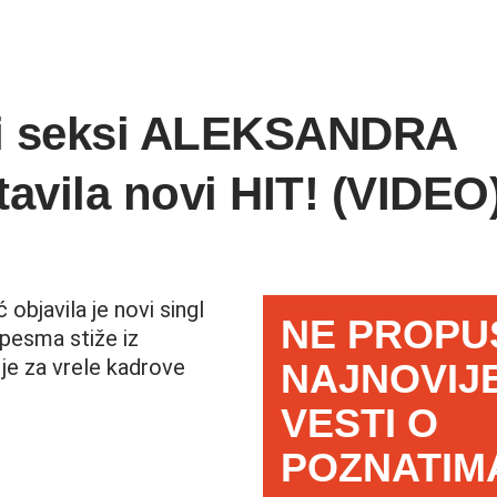
i seksi ALEKSANDRA
vila novi HIT! (VIDEO
objavila je novi singl
NE PROPU
pesma stiže iz
 je za vrele kadrove
NAJNOVIJ
VESTI O
POZNATIM