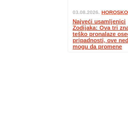
03.08.2026.
HOROSKO
Najveći usamljenici
Zodijaka: Ova tri zn
teško pronalaze ose
pripadnosti, ove ned
mogu da promene