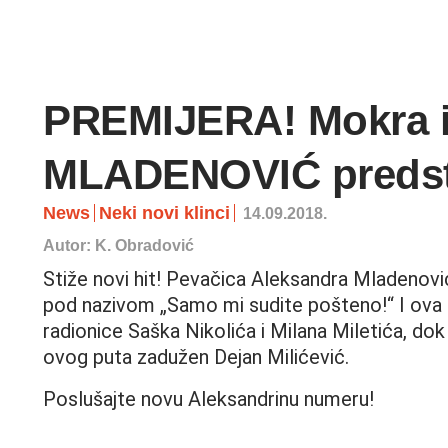
PREMIJERA! Mokra 
MLADENOVIĆ predsta
News
Neki novi klinci
14.09.2018.
Autor: K. Obradović
Stiže novi hit! Pevačica Aleksandra Mladenović 
pod nazivom „Samo mi sudite pošteno!“ I ova 
radionice Saška Nikolića i Milana Miletića, dok
ovog puta zadužen Dejan Milićević.
Poslušajte novu Aleksandrinu numeru!