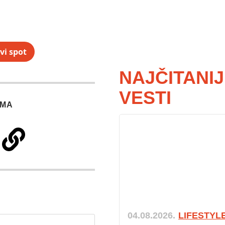
vi spot
NAJČITANI
VESTI
IMA
04.08.2026.
LIFESTYL