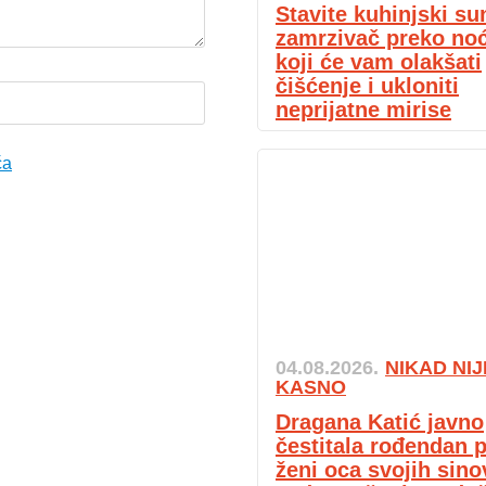
Stavite kuhinjski su
zamrzivač preko noći
koji će vam olakšati
čišćenje i ukloniti
neprijatne mirise
ća
04.08.2026.
NIKAD NIJ
KASNO
Dragana Katić javno
čestitala rođendan p
ženi oca svojih sino