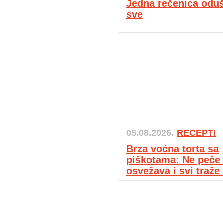
Jedna rečenica oduš
sve
05.08.2026.
RECEPTI
Brza voćna torta sa
piškotama: Ne peče 
osvežava i svi traže