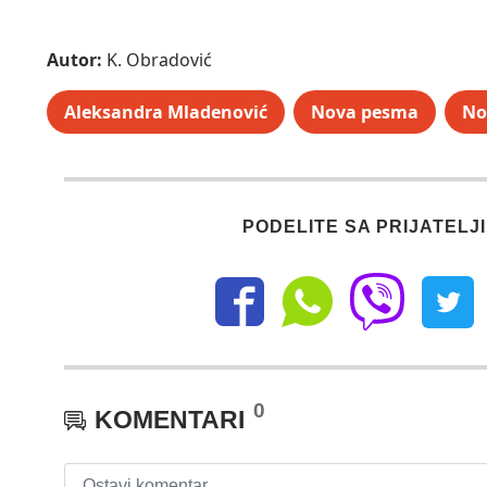
Autor:
K. Obradović
Aleksandra Mladenović
Nova pesma
No
PODELITE SA PRIJATELJ
0
KOMENTARI