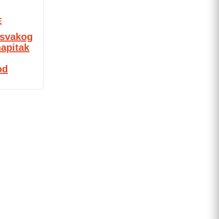
E
u svakog
napitak
od