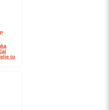
P
aka
ćaj
elje to