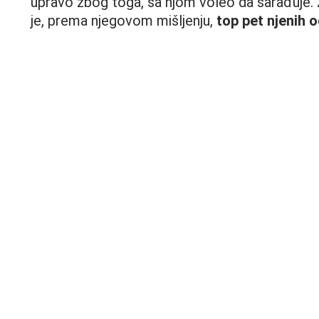
upravo zbog toga, sa njom voleo da sarađuje. 
je, prema njegovom mišljenju,
top pet njenih 