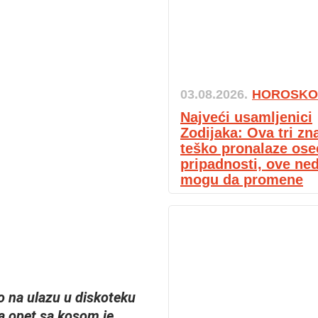
03.08.2026.
HOROSKO
Najveći usamljenici
Zodijaka: Ova tri zn
teško pronalaze ose
pripadnosti, ove ned
mogu da promene
 na ulazu u diskoteku
a opet sa kosom je