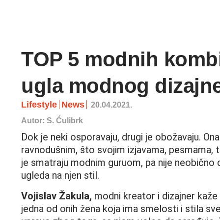
TOP 5 modnih kombin
ugla modnog dizajn
Lifestyle
News
20.04.2021.
Autor: S. Ćulibrk
Dok je neki osporavaju, drugi je obožavaju. Ona
ravnodušnim, što svojim izjavama, pesmama, ta
je smatraju modnim guruom, pa nije neobično 
ugleda na njen stil.
Vojislav Žakula,
modni kreator i dizajner kaže 
jedna od onih žena koja ima smelosti i stila sve