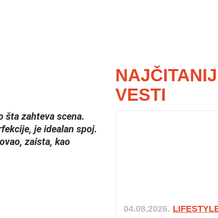
NAJČITANI
VESTI
ro šta zahteva scena.
fekcije, je idealan spoj.
ovao, zaista, kao
04.08.2026.
LIFESTYL