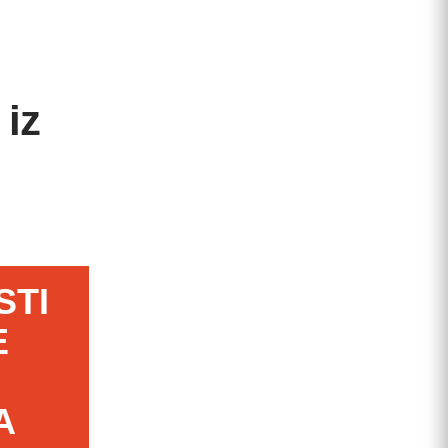
iz
STI
E
A