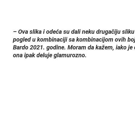
– Ova slika i odeća su dali neku drugačiju slik
pogled u kombinaciji sa kombinacijom ovih boj
Bardo 2021. godine. Moram da kažem, iako je
ona ipak deluje glamurozno.