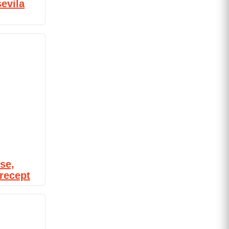
evila
se,
 recept