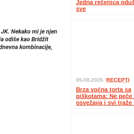
Jedna rečenica oduš
sve
u JK. Nekako mi je njen
a odiše kao Bridžit
 dnevna kombinacije,
05.08.2026.
RECEPTI
Brza voćna torta sa
piškotama: Ne peče 
osvežava i svi traže