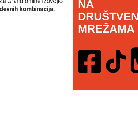
Za Grand online izdvojio
NA
odevnih kombinacija.
DRUŠTVEN
MREŽAMA