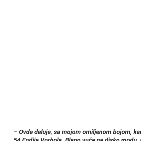
– Ovde deluje, sa mojom omiljenom bojom, kao
54 Endija Vorhola. Blago vuče na disko modu, 