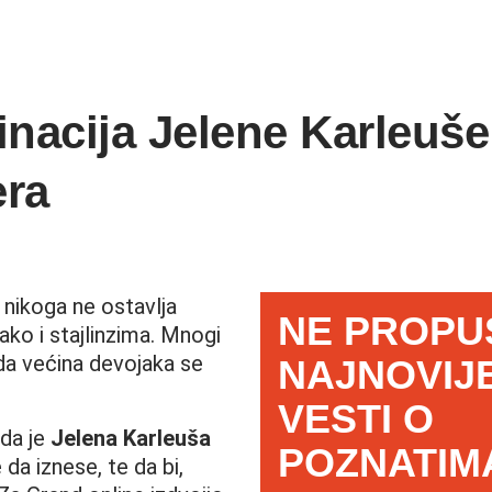
acija Jelene Karleuše 
era
 nikoga ne ostavlja
NE PROPU
ko i stajlinzima. Mnogi
da većina devojaka se
NAJNOVIJ
VESTI O
da je
Jelena Karleuša
POZNATIM
 da iznese, te da bi,