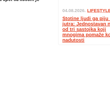
04.08.2026.
LIFESTYL
Stotine ljudi ga pij
jutra: Jednostavan 
od tri sastojka koji
mnogima pomaže k
nadutosti