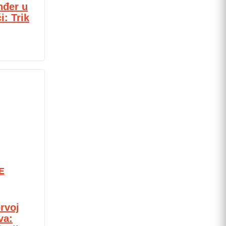
nđer u
: Trik
E
rvoj
va: