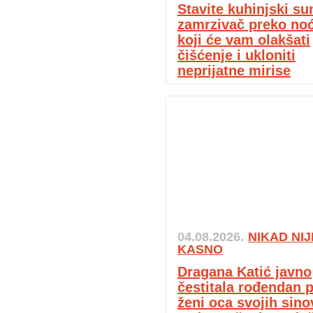
Stavite kuhinjski su
zamrzivač preko noći
koji će vam olakšati
čišćenje i ukloniti
neprijatne mirise
04.08.2026.
NIKAD NIJ
KASNO
Dragana Katić javno
čestitala rođendan p
ženi oca svojih sino