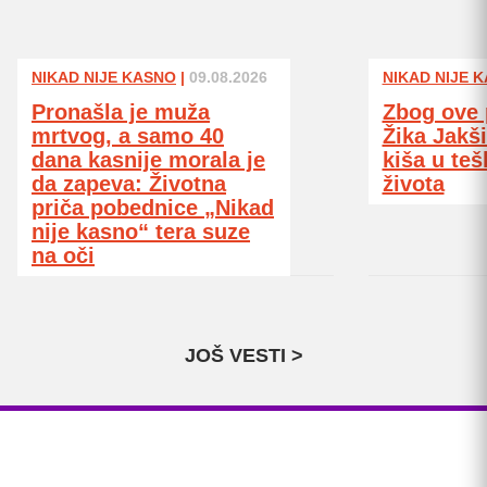
NIKAD NIJE KASNO
|
09.08.2026
NIKAD NIJE 
Pronašla je muža
Zbog ove 
mrtvog, a samo 40
Žika Jakš
dana kasnije morala je
kiša u te
da zapeva: Životna
života
priča pobednice „Nikad
nije kasno“ tera suze
na oči
JOŠ VESTI >