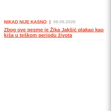
NIKAD NIJE KASNO
|
08.08.2026
Zbog ove pesme je Žika Jakšić plakao kao
kiša u teškom periodu života