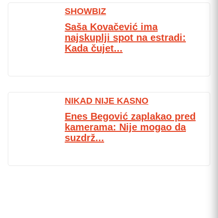
SHOWBIZ
Saša Kovačević ima
najskuplji spot na estradi:
Kada čujet...
NIKAD NIJE KASNO
Enes Begović zaplakao pred
kamerama: Nije mogao da
suzdrž...