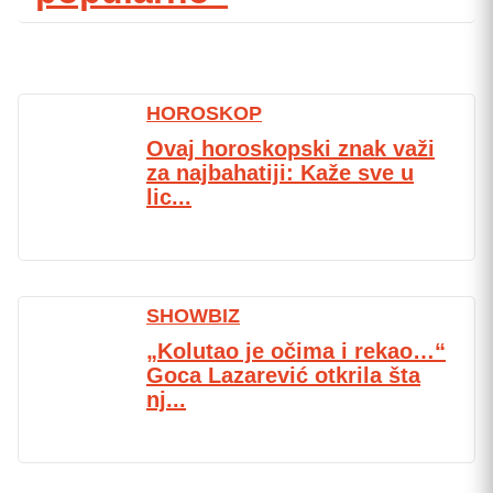
HOROSKOP
Ovaj horoskopski znak važi
za najbahatiji: Kaže sve u
lic...
SHOWBIZ
„Kolutao je očima i rekao…“
Goca Lazarević otkrila šta
nj...