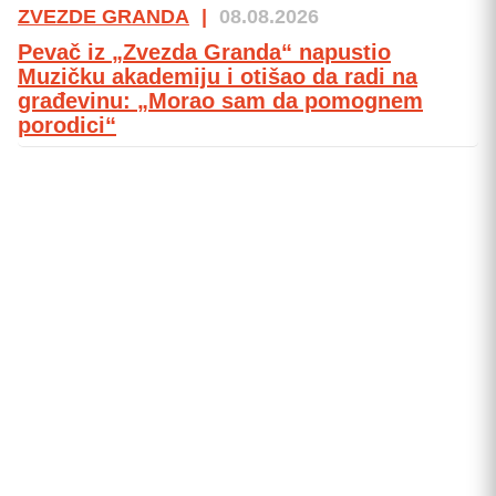
ZVEZDE GRANDA
|
08.08.2026
Pevač iz „Zvezda Granda“ napustio
Muzičku akademiju i otišao da radi na
građevinu: „Morao sam da pomognem
porodici“