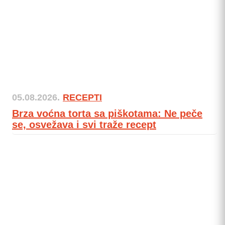
05.08.2026.
RECEPTI
Brza voćna torta sa piškotama: Ne peče
se, osvežava i svi traže recept