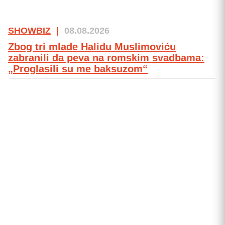
SHOWBIZ
|
08.08.2026
Zbog tri mlade Halidu Muslimoviću
zabranili da peva na romskim svadbama:
„Proglasili su me baksuzom“