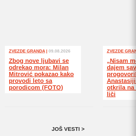
ZVEZDE GRANDA
|
09.08.2026
ZVEZDE GRA
Zbog nove ljubavi se
„Nisam mo
odrekao mora: Milan
dajem sav
Mitrović pokazao kako
progovori
provodi leto sa
Anastasiji
porodicom (FOTO)
otkrila na
liči
JOŠ VESTI >