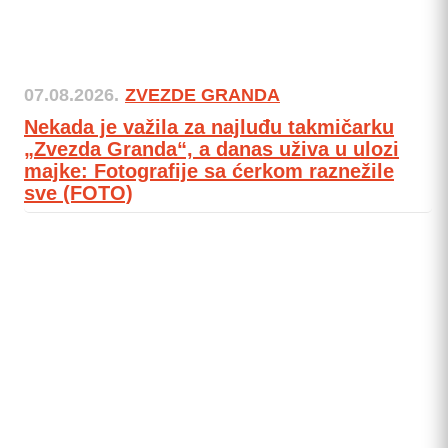
07.08.2026.
ZVEZDE GRANDA
Nekada je važila za najluđu takmičarku
„Zvezda Granda“, a danas uživa u ulozi
majke: Fotografije sa ćerkom raznežile
sve (FOTO)