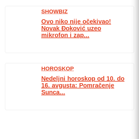
SHOWBIZ
Ovo niko nije očekivao!
Novak Đoković uzeo
mikrofon i zap...
HOROSKOP
Nedeljni horoskop od 10. do
16. avgusta: Pomračenje
Sunca...