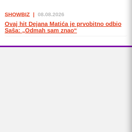
SHOWBIZ
|
08.08.2026
Ovaj hit Dejana Matića je prvobitno odbio
Saša: „Odmah sam znao“