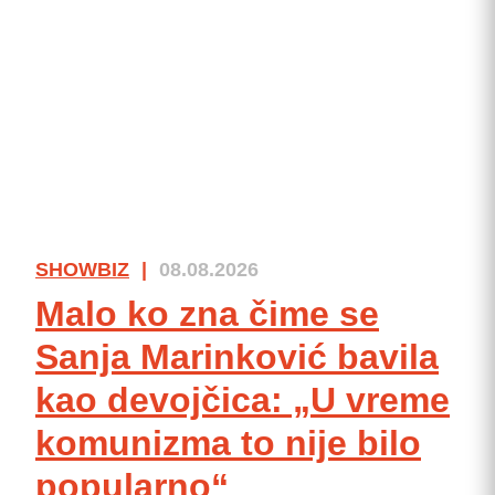
SHOWBIZ
|
08.08.2026
Malo ko zna čime se
Sanja Marinković bavila
kao devojčica: „U vreme
komunizma to nije bilo
popularno“