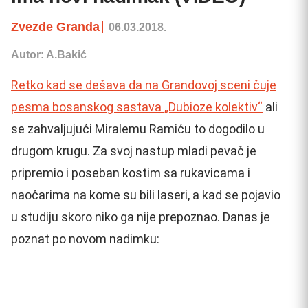
Zvezde Granda
06.03.2018.
Autor: A.Bakić
Retko kad se dešava da na Grandovoj sceni čuje
pesma bosanskog sastava „Dubioze kolektiv“
ali
se zahvaljujući Miralemu Ramiću to dogodilo u
drugom krugu. Za svoj nastup mladi pevač je
pripremio i poseban kostim sa rukavicama i
naočarima na kome su bili laseri, a kad se pojavio
u studiju skoro niko ga nije prepoznao. Danas je
poznat po novom nadimku: