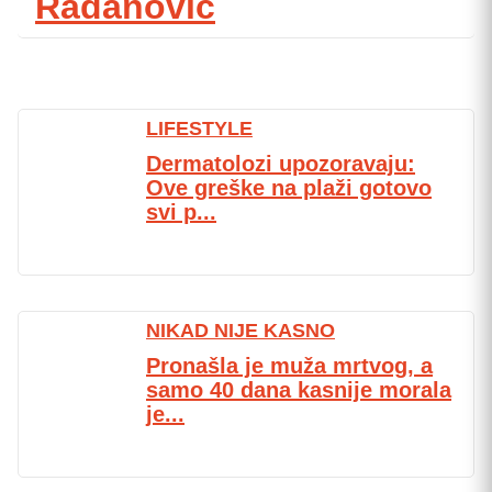
Radanović
LIFESTYLE
Dermatolozi upozoravaju:
Ove greške na plaži gotovo
svi p...
NIKAD NIJE KASNO
Pronašla je muža mrtvog, a
samo 40 dana kasnije morala
je...