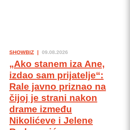
SHOWBIZ
|
09.08.2026
„Ako stanem iza Ane,
izdao sam prijatelje“:
Rale javno priznao na
čijoj je strani nakon
drame između
Nikolićeve i Jelene