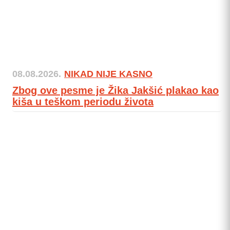
08.08.2026.
NIKAD NIJE KASNO
Zbog ove pesme je Žika Jakšić plakao kao
kiša u teškom periodu života