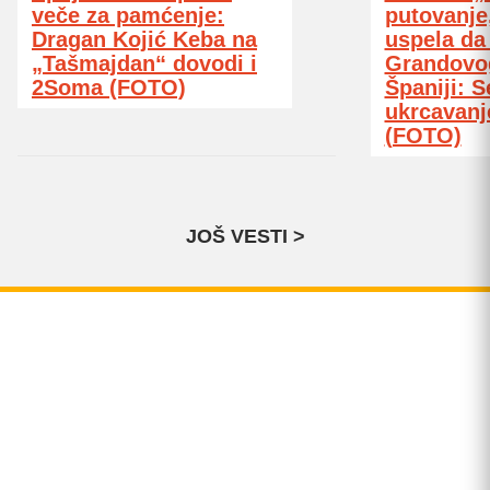
veče za pamćenje:
putovanje,
Dragan Kojić Keba na
uspela da
„Tašmajdan“ dovodi i
Grandovog
2Soma (FOTO)
Španiji: S
ukrcavanj
(FOTO)
JOŠ VESTI >