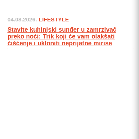
04.08.2026.
LIFESTYLE
Stavite kuhinjski sunđer u zamrzivač
preko noći: Trik koji će vam olakšati
čišćenje i ukloniti neprijatne mirise