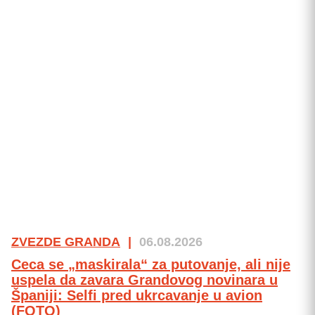
ZVEZDE GRANDA
|
06.08.2026
Ceca se „maskirala“ za putovanje, ali nije
uspela da zavara Grandovog novinara u
Španiji: Selfi pred ukrcavanje u avion
(FOTO)