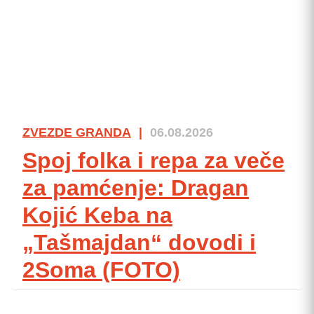
ZVEZDE GRANDA
|
06.08.2026
Spoj folka i repa za veče
za pamćenje: Dragan
Kojić Keba na
„Tašmajdan“ dovodi i
2Soma (FOTO)