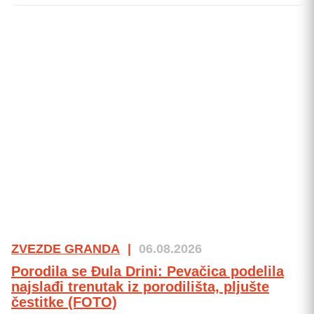
ZVEZDE GRANDA
|
06.08.2026
Porodila se Đula Drini: Pevačica podelila
najslađi trenutak iz porodilišta, pljušte
čestitke (FOTO)