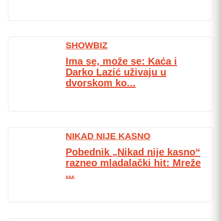
SHOWBIZ
Ima se, može se: Kaća i
Darko Lazić uživaju u
dvorskom ko...
NIKAD NIJE KASNO
Pobednik „Nikad nije kasno“
razneo mladalački hit: Mreže
...