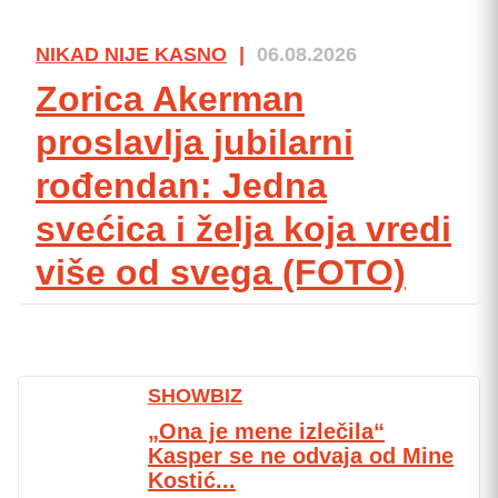
NIKAD NIJE KASNO
|
06.08.2026
Zorica Akerman
proslavlja jubilarni
rođendan: Jedna
svećica i želja koja vredi
više od svega (FOTO)
SHOWBIZ
„Ona je mene izlečila“
Kasper se ne odvaja od Mine
Kostić...