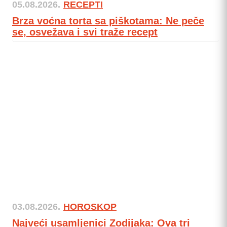
05.08.2026.
RECEPTI
Brza voćna torta sa piškotama: Ne peče
se, osvežava i svi traže recept
03.08.2026.
HOROSKOP
Najveći usamljenici Zodijaka: Ova tri