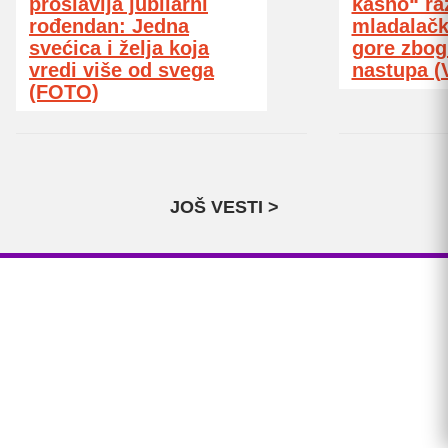
proslavlja jubilarni
kasno“ ra
rođendan: Jedna
mladalačk
svećica i želja koja
gore zbog
vredi više od svega
nastupa (
(FOTO)
JOŠ VESTI >