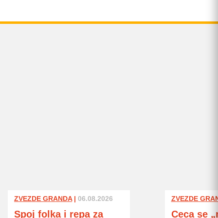
ZVEZDE GRANDA
|
06.08.2026
ZVEZDE GRA
Spoj folka i repa za
Ceca se „