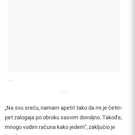
…
……
„Na svu sreću, namam apetit tako da mi je četiri-
pet zalogaja po obroku sasvim dovoljno. Takođe,
mnogo vodim računa kako jedem“, zaključio je