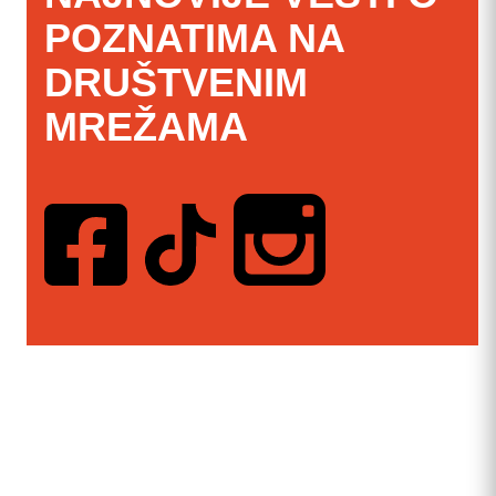
POZNATIMA NA
DRUŠTVENIM
MREŽAMA