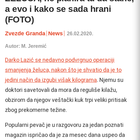
a evo i kako se sada hrani
(FOTO)
Zvezde Granda
News
26.02.2020.
Autor: M. Jeremić
Darko Lazić se nedavno podvrgnuo operaciji
smanjenja želuca, nakon što je shvatio da je to
jedini način da izgubi višak kilograma
. Njemu su
doktori savetovali da mora da reguliše kilažu,
obzirom da njegov veštački kuk trpi veliki pritisak
zbog prekomerne težine.
Popularni pevač je u razgovoru za jedan poznati
magazin ispričao da je za mesec dana uspeo da