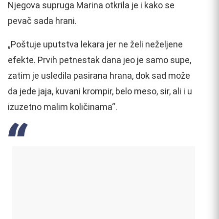
Njegova supruga Marina otkrila je i kako se
pevač sada hrani.
„Poštuje uputstva lekara jer ne želi neželjene
efekte. Prvih petnestak dana jeo je samo supe,
zatim je usledila pasirana hrana, dok sad može
da jede jaja, kuvani krompir, belo meso, sir, ali i u
izuzetno malim količinama“.