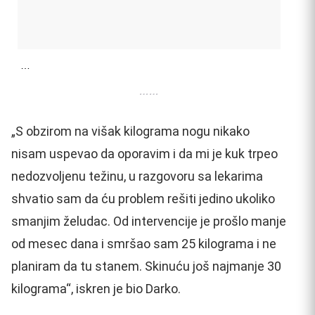
…
……
„S obzirom na višak kilograma nogu nikako
nisam uspevao da oporavim i da mi je kuk trpeo
nedozvoljenu težinu, u razgovoru sa lekarima
shvatio sam da ću problem rešiti jedino ukoliko
smanjim želudac. Od intervencije je prošlo manje
od mesec dana i smršao sam 25 kilograma i ne
planiram da tu stanem. Skinuću još najmanje 30
kilograma“, iskren je bio Darko.