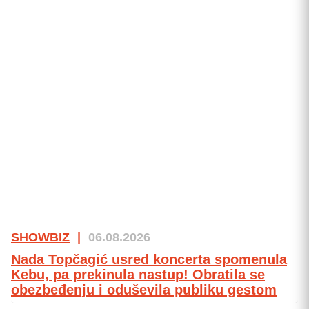
SHOWBIZ
|
06.08.2026
Nada Topčagić usred koncerta spomenula
Kebu, pa prekinula nastup! Obratila se
obezbeđenju i oduševila publiku gestom