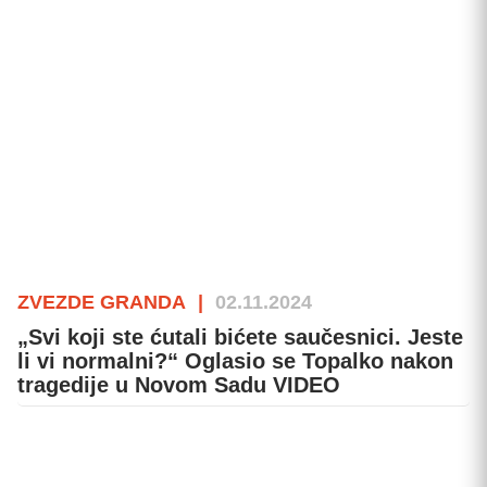
ZVEZDE GRANDA
|
02.11.2024
„Svi koji ste ćutali bićete saučesnici. Jeste
li vi normalni?“ Oglasio se Topalko nakon
tragedije u Novom Sadu VIDEO