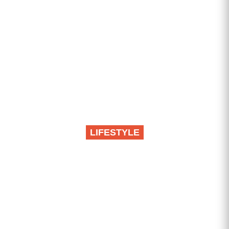
LIFESTYLE
Iz klime vam curi voda?
Nemojte odmah zvati
majstora, uzrok može
biti jednostavan