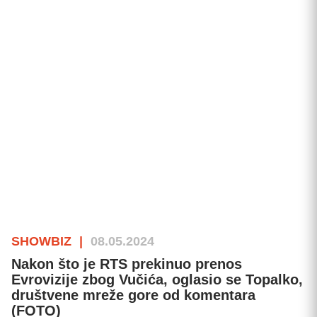
SHOWBIZ
|
08.05.2024
Nakon što je RTS prekinuo prenos
Evrovizije zbog Vučića, oglasio se Topalko,
društvene mreže gore od komentara
(FOTO)