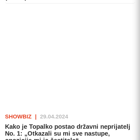
SHOWBIZ
|
29.04.2024
Kako je Topalko postao državni neprijatelj
No. 1: „Otkazali su mi sve nastupe,