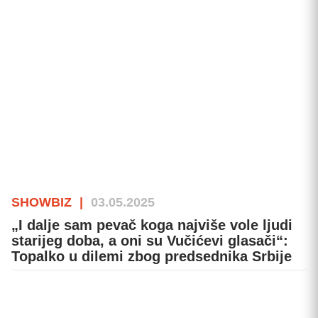
SHOWBIZ
|
03.05.2025
„I dalje sam pevač koga najviše vole ljudi
starijeg doba, a oni su Vučićevi glasači“:
Topalko u dilemi zbog predsednika Srbije