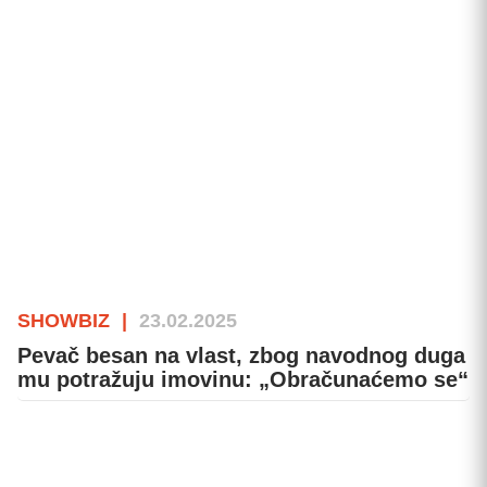
SHOWBIZ
|
23.02.2025
Pevač besan na vlast, zbog navodnog duga
mu potražuju imovinu: „Obračunaćemo se“