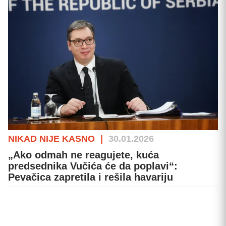
NIKAD NIJE KASNO
|
30.01.2026
„Ako odmah ne reagujete, kuća
predsednika Vučića će da poplavi“:
Pevačica zapretila i rešila havariju