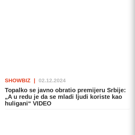
SHOWBIZ
|
02.12.2024
Topalko se javno obratio premijeru Srbije:
„A u redu je da se mladi ljudi koriste kao
huligani“ VIDEO