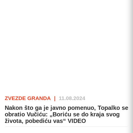
ZVEZDE GRANDA
|
11.08.2024
Nakon što ga je javno pomenuo, Topalko se
obratio Vučiću: „Boriću se do kraja svog
života, pobediću vas“ VIDEO