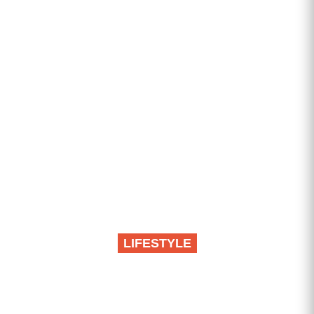
LIFESTYLE
Svaki dan se trujete sa
ovih 10 proizvoda koje