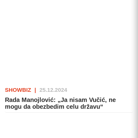
SHOWBIZ
|
25.12.2024
Rada Manojlović: „Ja nisam Vučić, ne
mogu da obezbedim celu državu“