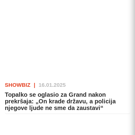
SHOWBIZ
|
16.01.2025
Topalko se oglasio za Grand nakon
prekršaja: „On krade državu, a policija
njegove ljude ne sme da zaustavi“