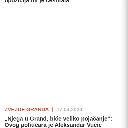
opozicija mi je čestitala“
ZVEZDE GRANDA
|
17.04.2024
„Njega u Grand, biće veliko pojačanje“:
Ovog političara je Aleksandar Vučić