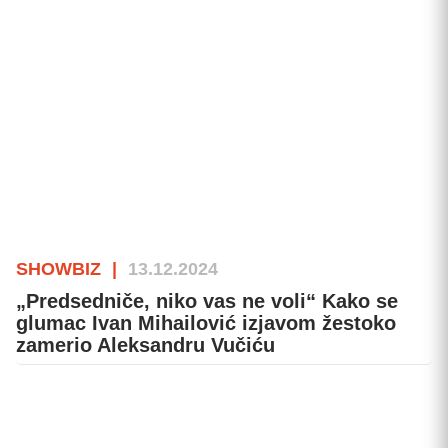
SHOWBIZ
|
13.12.2024
„Predsedniče, niko vas ne voli“ Kako se
glumac Ivan Mihailović izjavom žestoko
zamerio Aleksandru Vučiću