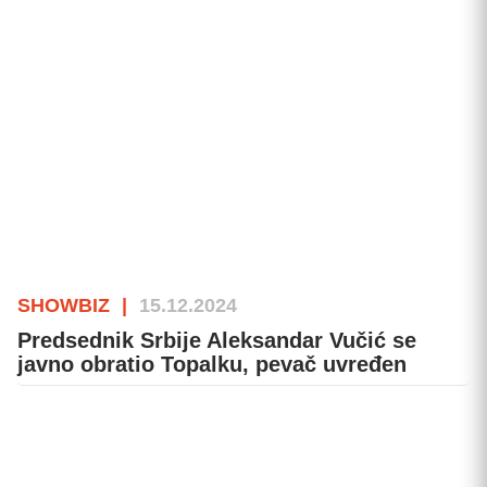
SHOWBIZ
|
15.12.2024
Predsednik Srbije Aleksandar Vučić se
javno obratio Topalku, pevač uvređen