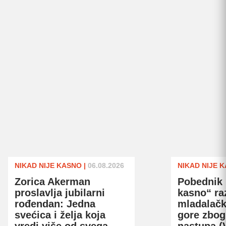
NIKAD NIJE KASNO
|
06.08.2026
NIKAD NIJE 
Zorica Akerman
Pobednik 
proslavlja jubilarni
kasno“ ra
rođendan: Jedna
mladalačk
svećica i želja koja
gore zbog
vredi više od svega
nastupa (