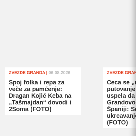
ZVEZDE GRANDA
|
06.08.2026
ZVEZDE GRA
Spoj folka i repa za
Ceca se „
veče za pamćenje:
putovanje,
Dragan Kojić Keba na
uspela da
„Tašmajdan“ dovodi i
Grandovog
2Soma (FOTO)
Španiji: S
ukrcavanj
(FOTO)