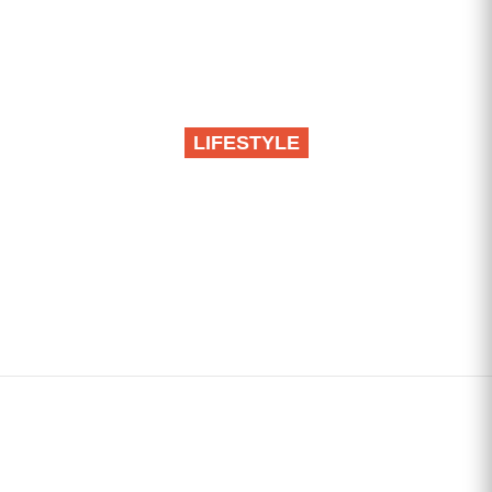
LIFESTYLE
Rođeni za velike stvari:
Ova tri horoskopska
znaka najčešće grade
uspešne karijere