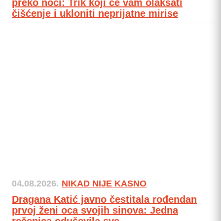
preko noći: Trik koji će vam olakšati
čišćenje i ukloniti neprijatne mirise
04.08.2026.
NIKAD NIJE KASNO
Dragana Katić javno čestitala rođendan
prvoj ženi oca svojih sinova: Jedna
rečenica oduševila sve