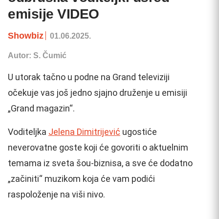
emisije VIDEO
Showbiz
01.06.2025.
Autor: S. Čumić
U utorak tačno u podne na Grand televiziji
očekuje vas još jedno sjajno druženje u emisiji
„Grand magazin“.
Voditeljka
Jelena Dimitrijević
ugostiće
neverovatne goste koji će govoriti o aktuelnim
temama iz sveta šou-biznisa, a sve će dodatno
„začiniti“ muzikom koja će vam podići
raspoloženje na viši nivo.