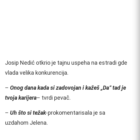
Josip Nedić otkrio je tajnu uspeha na estradi gde
vlada velika konkurencija.
–
Onog dana kada si zadovojan i kažeš „Da“ tad je
tvoja karijera
– tvrdi pevač.
–
Uh što si težak
-prokomentarisala je sa
uzdahom Jelena.