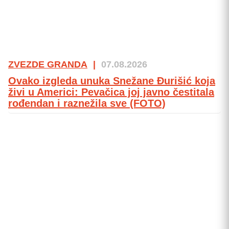
ZVEZDE GRANDA
|
07.08.2026
Ovako izgleda unuka Snežane Đurišić koja
živi u Americi: Pevačica joj javno čestitala
rođendan i raznežila sve (FOTO)