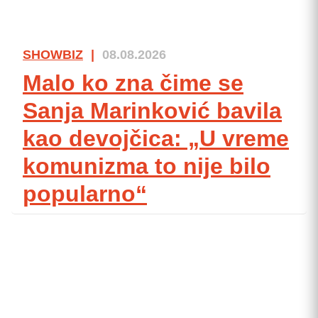
SHOWBIZ
|
08.08.2026
Malo ko zna čime se
Sanja Marinković bavila
kao devojčica: „U vreme
komunizma to nije bilo
popularno“