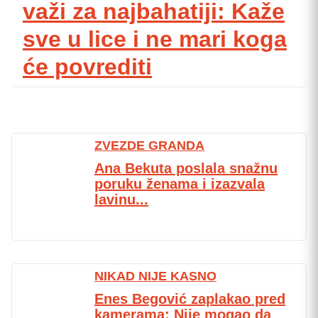
važi za najbahatiji: Kaže
sve u lice i ne mari koga
će povrediti
ZVEZDE GRANDA
Ana Bekuta poslala snažnu
poruku ženama i izazvala
lavinu...
NIKAD NIJE KASNO
Enes Begović zaplakao pred
kamerama: Nije mogao da