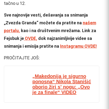
tačno u 12.
Sve najnovije vesti, dešavanja sa snimanja
„Zvezda Granda“ možete da pratite na
našem
portalu,
kao i na društvenim mrežama. Link za
Fejsbuk je
OVDE,
dok najzanimljivije videe sa
snimanja i emisija pratite na
Instagramu OVDE!
PROČITAJTE JOŠ:
„Makedonija je sigurno
ponosna“ Nikola Stanišić
oborio žiri s’ nogu: „Ovo
je za finale“ VIDEO