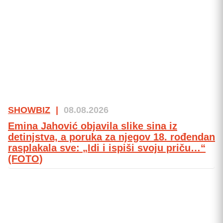
SHOWBIZ
|
08.08.2026
Emina Jahović objavila slike sina iz
detinjstva, a poruka za njegov 18. rođendan
rasplakala sve: „Idi i ispiši svoju priču…“
(FOTO)