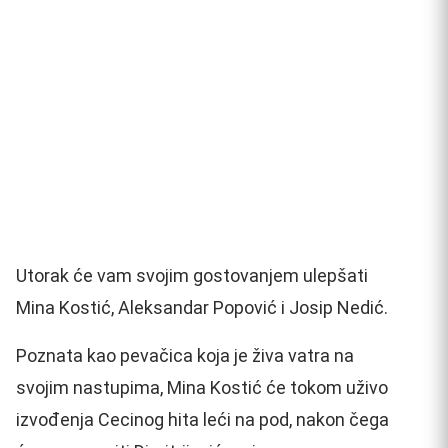
Utorak će vam svojim gostovanjem ulepšati
Mina Kostić, Aleksandar Popović i Josip Nedić.
Poznata kao pevačica koja je živa vatra na
svojim nastupima, Mina Kostić će tokom uživo
izvođenja Cecinog hita leći na pod, nakon čega