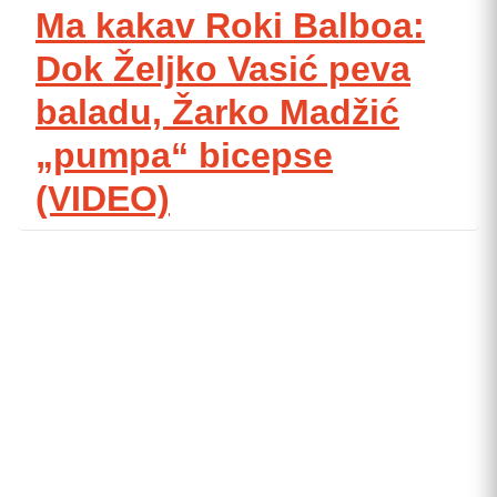
Ma kakav Roki Balboa:
Dok Željko Vasić peva
baladu, Žarko Madžić
„pumpa“ bicepse
(VIDEO)