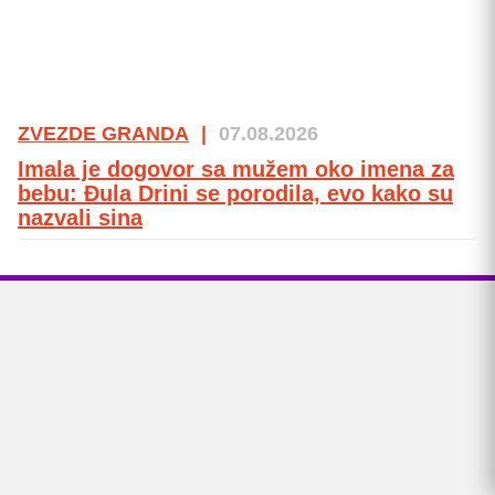
ZVEZDE GRANDA
|
07.08.2026
Imala je dogovor sa mužem oko imena za
bebu: Đula Drini se porodila, evo kako su
nazvali sina