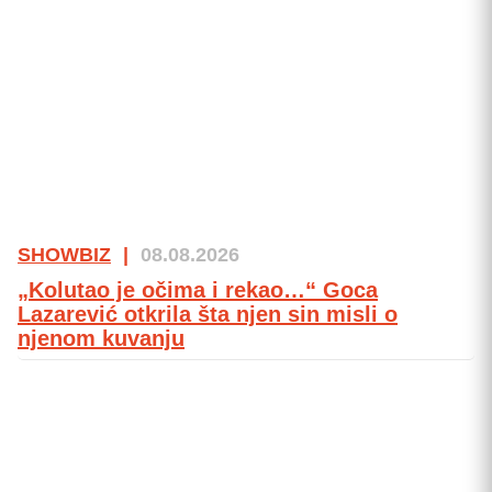
SHOWBIZ
|
08.08.2026
„Kolutao je očima i rekao…“ Goca
Lazarević otkrila šta njen sin misli o
njenom kuvanju