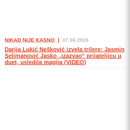
NIKAD NIJE KASNO
|
07.08.2026
Darija Lukić Nešković izvela trilere: Jasmin
Selimanović Jasko „izazvao“ prijateljicu u
duet, usledila magija (VIDEO)