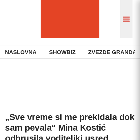
NASLOVNA
SHOWBIZ
ZVEZDE GRANDA
„Sve vreme si me prekidala dok
sam pevala“ Mina Kostić
odbrusila voditeljki usred