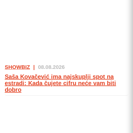
SHOWBIZ
|
08.08.2026
Saša Kovačević ima najskuplji spot na
estradi: Kada čujete cifru neće vam biti
dobro