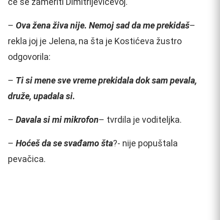
će se zameriti Dimitrijevićevoj.
–
Ova žena živa nije. Nemoj sad da me prekidaš
–
rekla joj je Jelena, na šta je Kostićeva žustro
odgovorila:
–
Ti si mene sve vreme prekidala dok sam pevala,
druže, upadala si.
–
Davala si mi mikrofon
– tvrdila je voditeljka.
–
Hoćeš da se svađamo šta
?- nije popuštala
pevačica.