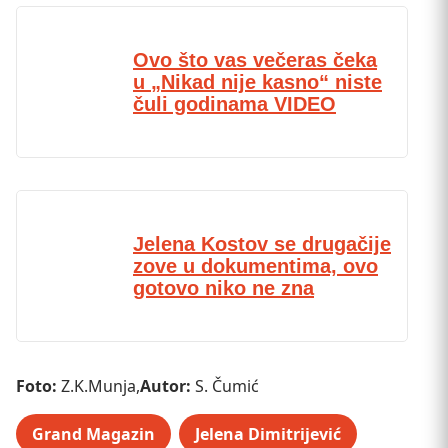
Ovo što vas večeras čeka
u „Nikad nije kasno“ niste
čuli godinama VIDEO
Jelena Kostov se drugačije
zove u dokumentima, ovo
gotovo niko ne zna
Foto:
Z.K.Munja,
Autor:
S. Čumić
Grand Magazin
Jelena Dimitrijević