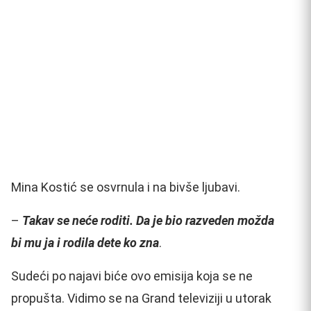
Mina Kostić se osvrnula i na bivše ljubavi.
–
Takav se neće roditi. Da je bio razveden možda
bi mu ja i rodila dete ko zna
.
Sudeći po najavi biće ovo emisija koja se ne
propušta. Vidimo se na Grand televiziji u utorak