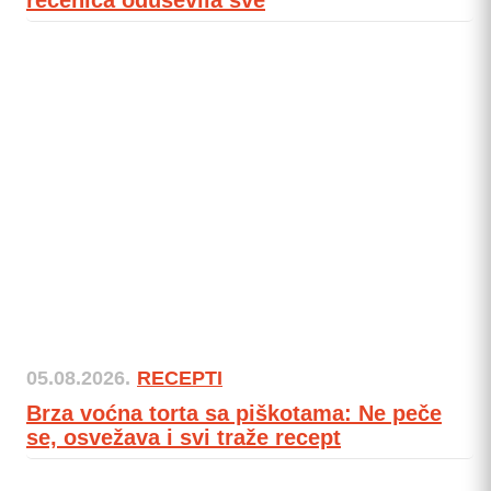
05.08.2026.
RECEPTI
Brza voćna torta sa piškotama: Ne peče
se, osvežava i svi traže recept