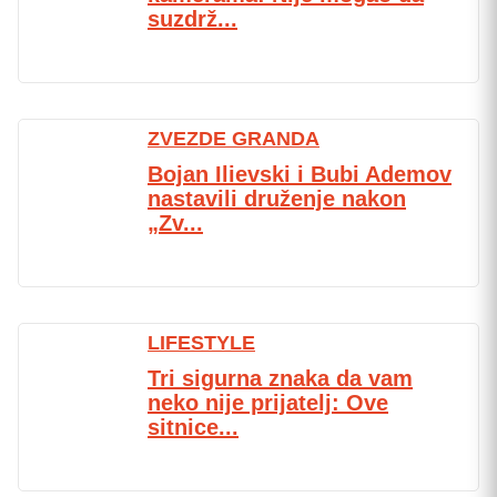
suzdrž...
ZVEZDE GRANDA
Bojan Ilievski i Bubi Ademov
nastavili druženje nakon
„Zv...
LIFESTYLE
Tri sigurna znaka da vam
neko nije prijatelj: Ove
sitnice...