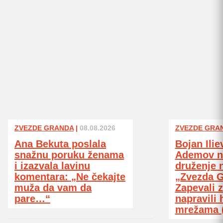
ZVEZDE GRANDA
|
08.08.2026
ZVEZDE GRA
Ana Bekuta poslala
Bojan Ilie
snažnu poruku ženama
Ademov na
i izazvala lavinu
druženje 
komentara: „Ne čekajte
„Zvezda G
muža da vam da
Zapevali z
pare…“
napravili 
mrežama 