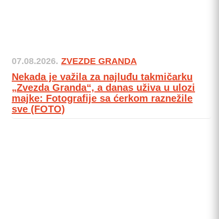
07.08.2026.
ZVEZDE GRANDA
Nekada je važila za najluđu takmičarku
„Zvezda Granda“, a danas uživa u ulozi
majke: Fotografije sa ćerkom raznežile
sve (FOTO)