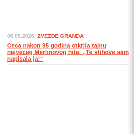
06.08.2026.
ZVEZDE GRANDA
Ceca nakon 35 godina otkrila tajnu
najvećeg Merlinovog hita: „Te stihove sam
napisala ja!“