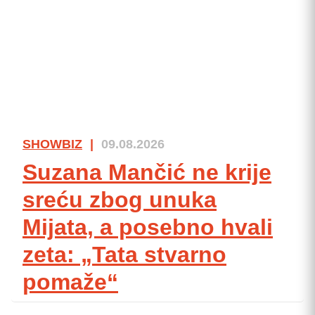
SHOWBIZ
|
09.08.2026
Suzana Mančić ne krije
sreću zbog unuka
Mijata, a posebno hvali
zeta: „Tata stvarno
pomaže“