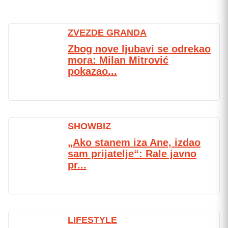
ZVEZDE GRANDA
Zbog nove ljubavi se odrekao
mora: Milan Mitrović
pokazao...
SHOWBIZ
„Ako stanem iza Ane, izdao
sam prijatelje“: Rale javno
pr...
LIFESTYLE