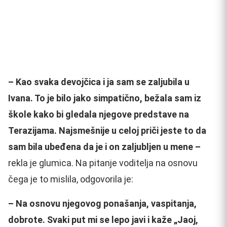
– Kao svaka devojčica i ja sam se zaljubila u
Ivana. To je bilo jako simpatično, bežala sam iz
škole kako bi gledala njegove predstave na
Terazijama. Najsmešnije u celoj priči jeste to da
sam bila u
beđena da je i on zaljubljen u mene –
rekla je glumica. Na pitanje voditelja na osnovu
čega je to mislila, odgovorila je:
– Na osnovu njegovog ponašanja, vaspitanja,
dobrote. Svaki put mi se lepo javi i kaže „Jaoj,