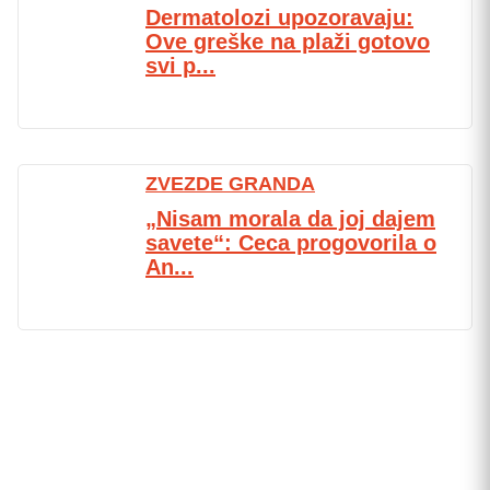
Dermatolozi upozoravaju:
Ove greške na plaži gotovo
svi p...
ZVEZDE GRANDA
„Nisam morala da joj dajem
savete“: Ceca progovorila o
An...