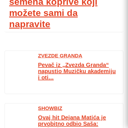
semena koprive koji
možete sami da
napravite
ZVEZDE GRANDA
Pevač iz „Zvezda Granda“
napustio Muzičku akademiju
i oti...
SHOWBIZ
Ovaj hit Dejana Matića je
prvobitno odbio Saša: