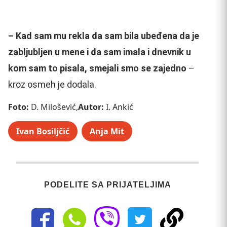
– K
ad sam mu rekla da sam bila ubeđena da je
zabljubljen u mene i da sam imala i dnevnik u
kom sam to pisala, smejali smo se zajedno
–
kroz osmeh je dodala.
Foto:
D. Milošević,
Autor:
I. Ankić
Ivan Bosiljčić
Anja Mit
PODELITE SA PRIJATELJIMA