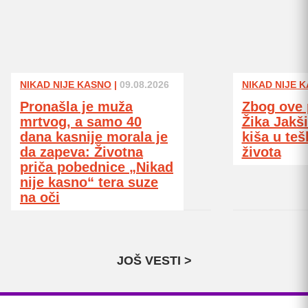
NIKAD NIJE KASNO
|
09.08.2026
NIKAD NIJE 
Pronašla je muža
Zbog ove 
mrtvog, a samo 40
Žika Jakš
dana kasnije morala je
kiša u te
da zapeva: Životna
života
priča pobednice „Nikad
nije kasno“ tera suze
na oči
JOŠ VESTI >