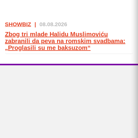
SHOWBIZ
|
08.08.2026
Zbog tri mlade Halidu Muslimoviću
zabranili da peva na romskim svadbama:
„Proglasili su me baksuzom“