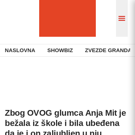
NASLOVNA
SHOWBIZ
ZVEZDE GRANDA
Zbog OVOG glumca Anja Mit je
bežala iz škole i bila ubeđena
da je i on zaljubljen u nju