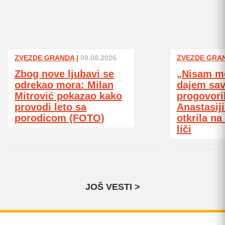
ZVEZDE GRANDA
|
09.08.2026
ZVEZDE GRA
Zbog nove ljubavi se
„Nisam mo
odrekao mora: Milan
dajem sav
Mitrović pokazao kako
progovori
provodi leto sa
Anastasiji
porodicom (FOTO)
otkrila na
liči
JOŠ VESTI >