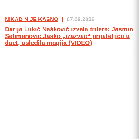
NIKAD NIJE KASNO
|
07.08.2026
Darija Lukić Nešković izvela trilere: Jasmin
Selimanović Jasko „izazvao“ prijateljicu u
duet, usledila magija (VIDEO)