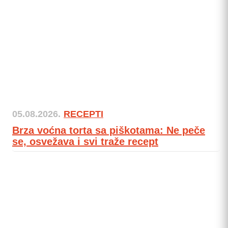
05.08.2026.
RECEPTI
Brza voćna torta sa piškotama: Ne peče
se, osvežava i svi traže recept