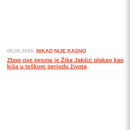
08.08.2026.
NIKAD NIJE KASNO
Zbog ove pesme je Žika Jakšić plakao kao
kiša u teškom periodu života