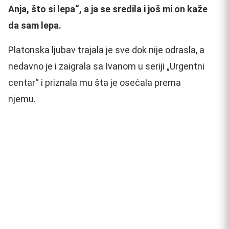
Anja, što si lepa“, a ja se sredila i još mi on kaže
da sam lepa.
Platonska ljubav trajala je sve dok nije odrasla, a
nedavno je i zaigrala sa Ivanom u seriji „Urgentni
centar“ i priznala mu šta je osećala prema
njemu.