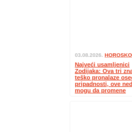
03.08.2026.
HOROSKO
Najveći usamljenici
Zodijaka: Ova tri zn
teško pronalaze ose
pripadnosti, ove ned
mogu da promene