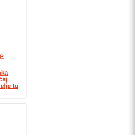
P
aka
ćaj
elje to