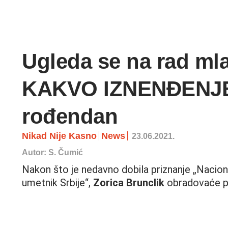
Ugleda se na rad mla
KAKVO IZNENĐENJE
rođendan
Nikad Nije Kasno
News
23.06.2021.
Autor: S. Čumić
Nakon što je nedavno dobila priznanje „Nacion
umetnik Srbije“,
Zorica Brunclik
obradovaće p