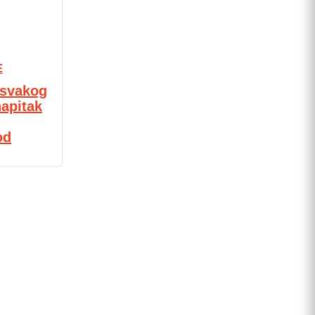
E
u svakog
napitak
od