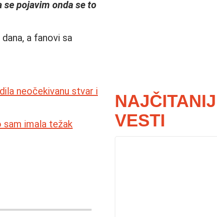
a se pojavim onda se to
dana, a fanovi sa
la neočekivanu stvar i
NAJČITANI
VESTI
o sam imala težak