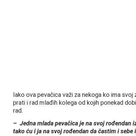
Iako ova pevačica važi za nekoga ko ima svoj 
prati i rad mlađih kolega od kojih ponekad dobij
rad.
– Jedna mlada pevačica je na svoj rođendan i
tako ću i ja na svoj rođendan da častim i sebe 