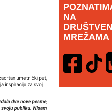
POZNATIM
NA
DRUŠTVEN
MREŽAMA
zacrtan umetnički put,
a inspiraciju za svoj
zdala dve nove pesme,
i svoju publiku. Nisam