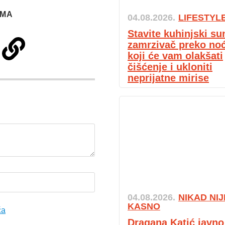
IMA
04.08.2026.
LIFESTYL
Stavite kuhinjski su
zamrzivač preko noći
koji će vam olakšati
čišćenje i ukloniti
neprijatne mirise
04.08.2026.
NIKAD NIJ
KASNO
ća
Dragana Katić javno