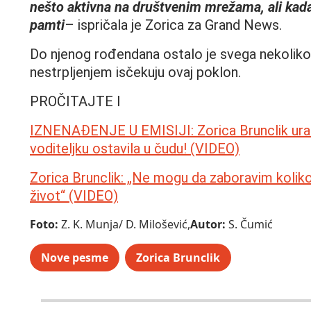
nešto aktivna na društvenim mrežama, ali kad
pamti
– ispričala je Zorica za Grand News.
Do njenog rođendana ostalo je svega nekoliko 
nestrpljenjem isčekuju ovaj poklon.
PROČITAJTE I
IZNENAĐENJE U EMISIJI: Zorica Brunclik uradi
voditeljku ostavila u čudu! (VIDEO)
Zorica Brunclik: „Ne mogu da zaboravim kolik
život“ (VIDEO)
Foto:
Z. K. Munja/ D. Milošević,
Autor:
S. Čumić
Nove pesme
Zorica Brunclik