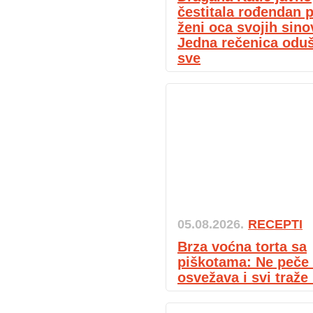
čestitala rođendan p
ženi oca svojih sino
Jedna rečenica oduš
sve
05.08.2026.
RECEPTI
Brza voćna torta sa
piškotama: Ne peče 
osvežava i svi traže