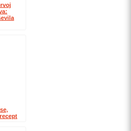
rvoj
va:
evila
se,
 recept