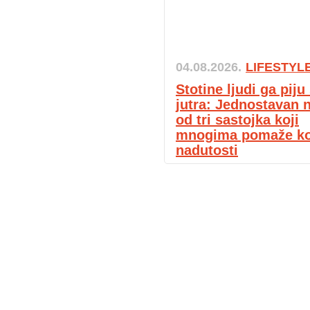
04.08.2026.
LIFESTYL
Stotine ljudi ga pij
jutra: Jednostavan 
od tri sastojka koji
mnogima pomaže k
nadutosti