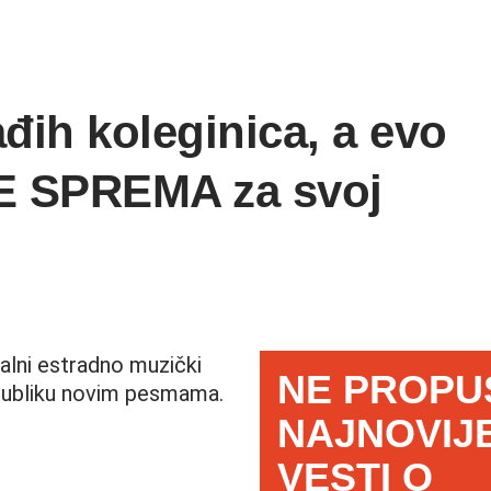
đih koleginica, a evo
 SPREMA za svoj
alni estradno muzički
NE PROPU
ubliku novim pesmama.
NAJNOVIJ
VESTI O