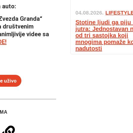
 auto:
04.08.2026.
LIFESTYL
 „Zvezda Granda“
Stotine ljudi ga pij
a društvenim
jutra: Jednostavan 
nimljivije videe sa
od tri sastojka koji
DE!
mnogima pomaže k
nadutosti
e uživo
IMA