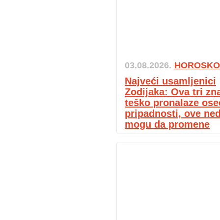
03.08.2026.
HOROSKO
Najveći usamljenici
Zodijaka: Ova tri zn
teško pronalaze ose
pripadnosti, ove ned
mogu da promene