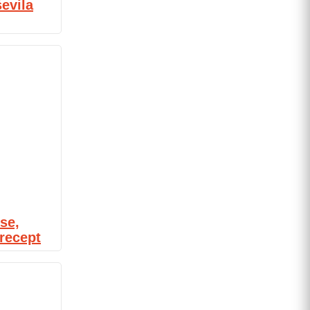
evila
se,
 recept