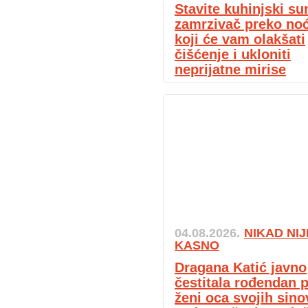
Stavite kuhinjski su
zamrzivač preko noći
koji će vam olakšati
čišćenje i ukloniti
neprijatne mirise
04.08.2026.
NIKAD NIJ
KASNO
Dragana Katić javno
čestitala rođendan p
ženi oca svojih sino