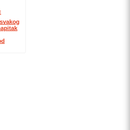
E
u svakog
napitak
od