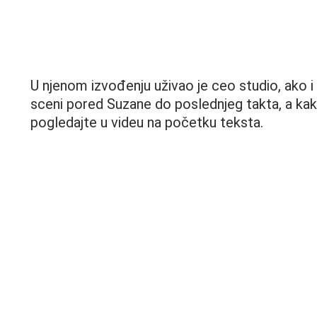
U njenom izvođenju uživao je ceo studio, ako i 
sceni pored Suzane do poslednjeg takta, a kak
pogledajte u videu na početku teksta.