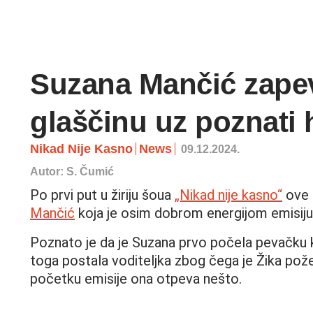
Suzana Mančić zapeva
glaščinu uz poznati 
Nikad Nije Kasno
News
09.12.2024.
Autor: S. Čumić
Po prvi put u žiriju šoua
„Nikad nije kasno“
ove 
Mančić
koja je osim dobrom energijom emisiju
Poznato je da je Suzana prvo počela pevačku k
toga postala voditeljka zbog čega je Žika po
početku emisije ona otpeva nešto.