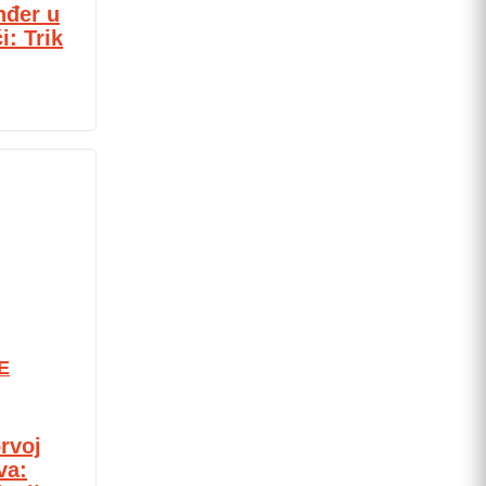
nđer u
: Trik
E
rvoj
va: