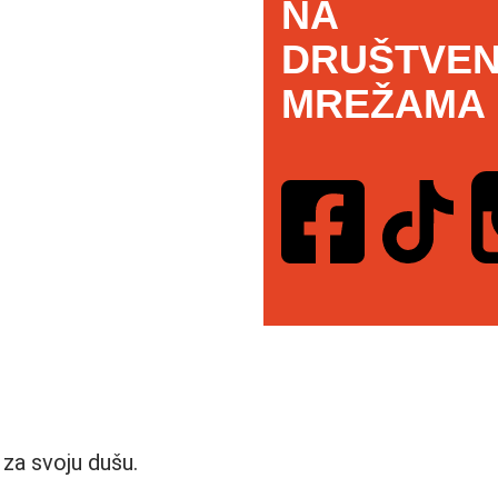
NA
DRUŠTVEN
MREŽAMA
za svoju dušu.