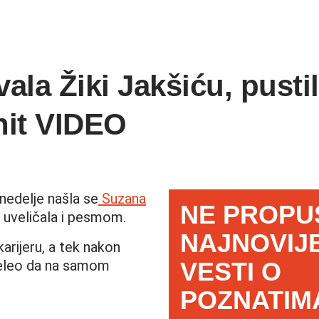
la Žiki Jakšiću, pusti
hit VIDEO
nedelje našla se
Suzana
NE PROPU
 uveličala i pesmom.
NAJNOVIJ
arijeru, a tek nakon
želeo da na samom
VESTI O
POZNATIM