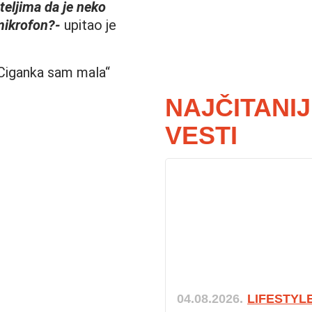
teljima da je neko
mikrofon?-
upitao je
„Ciganka sam mala“
NAJČITANI
VESTI
04.08.2026.
LIFESTYL