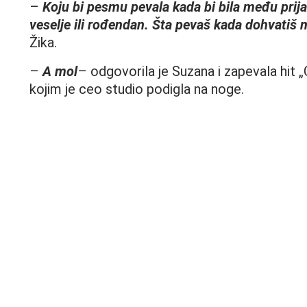
–
Koju bi pesmu pevala kada bi bila među prija
veselje ili rođendan. Šta pevaš kada dohvatiš 
Žika.
–
A mol
– odgovorila je Suzana i zapevala hit 
kojim je ceo studio podigla na noge.