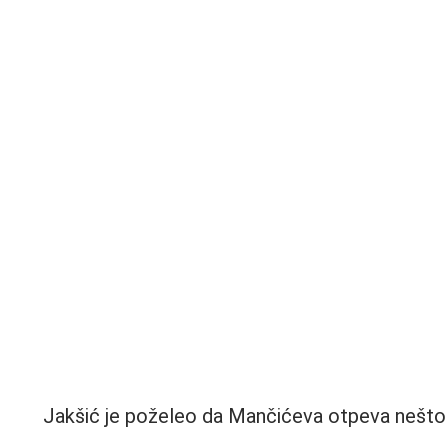
Jakšić je poželeo da Mančićeva otpeva nešto 