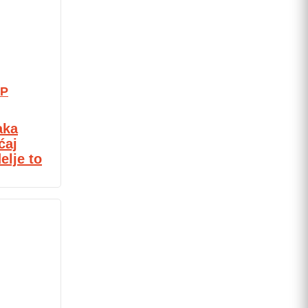
P
aka
ćaj
elje to