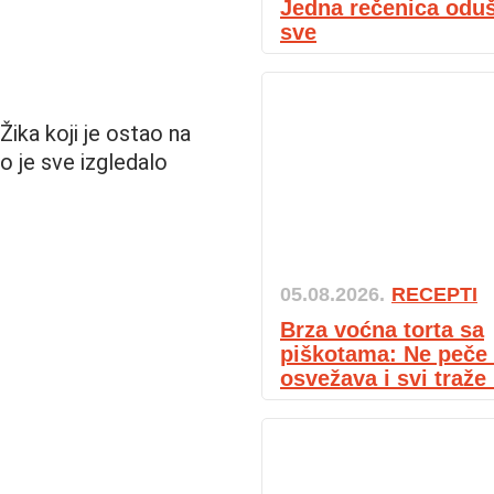
Jedna rečenica oduš
sve
Žika koji je ostao na
o je sve izgledalo
05.08.2026.
RECEPTI
Brza voćna torta sa
piškotama: Ne peče 
osvežava i svi traže