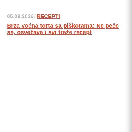
05.08.2026.
RECEPTI
Brza voćna torta sa piškotama: Ne peče
se, osvežava i svi traže recept