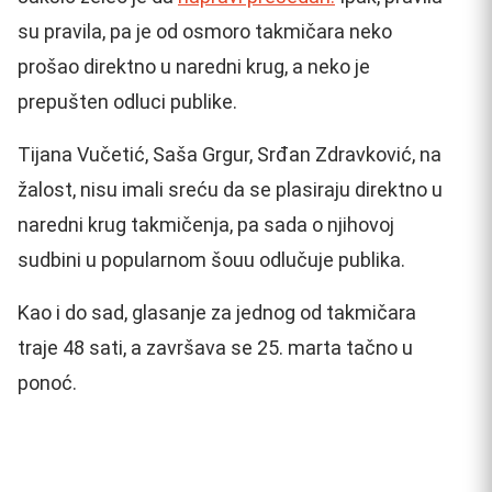
su pravila, pa je od osmoro takmičara neko
prošao direktno u naredni krug, a neko je
prepušten odluci publike.
Tijana Vučetić, Saša Grgur, Srđan Zdravković, na
žalost, nisu imali sreću da se plasiraju direktno u
naredni krug takmičenja, pa sada o njihovoj
sudbini u popularnom šouu odlučuje publika.
Kao i do sad, glasanje za jednog od takmičara
traje 48 sati, a završava se 25. marta tačno u
ponoć.