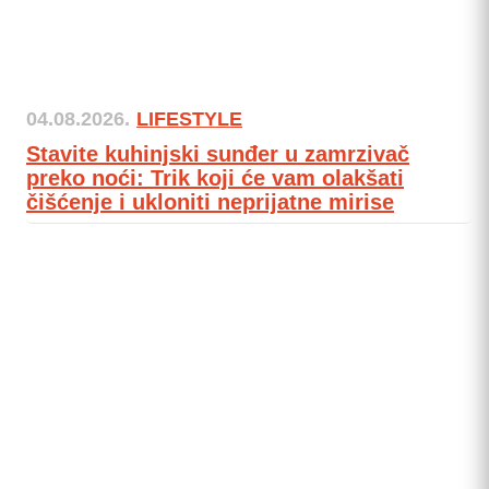
04.08.2026.
LIFESTYLE
Stavite kuhinjski sunđer u zamrzivač
preko noći: Trik koji će vam olakšati
čišćenje i ukloniti neprijatne mirise