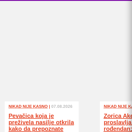
NIKAD NIJE KASNO
|
07.08.2026
NIKAD NIJE 
Pevačica koja je
Zorica Ak
preživela nasilje otkrila
proslavlja
kako da prepoznate
rođendan: