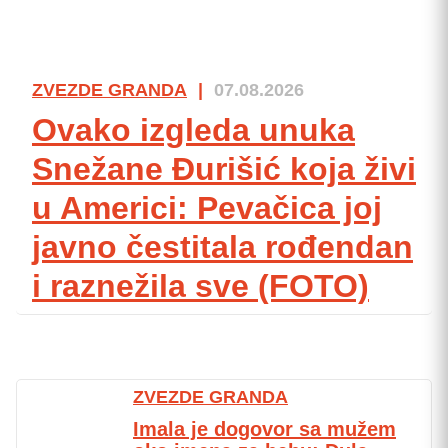
ZVEZDE GRANDA
|
07.08.2026
Ovako izgleda unuka
Snežane Đurišić koja živi
u Americi: Pevačica joj
javno čestitala rođendan
i raznežila sve (FOTO)
ZVEZDE GRANDA
Imala je dogovor sa mužem