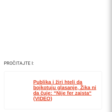
PROČITAJTE I:
Publika i žiri hteli da
bojkotuju glasanje, Žika ni
da čuje: “Nije fer zaista“
(VIDEO)