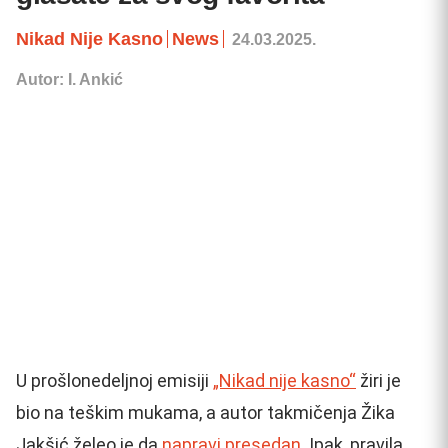
Nikad Nije Kasno
News
24.03.2025.
Autor: I. Ankić
U prošlonedeljnoj emisiji
„Nikad nije kasno“
žiri je
bio na teškim mukama, a autor takmičenja Žika
Jakšić želeo je da
napravi presedan.
Ipak, pravila