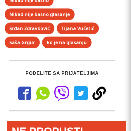
Nikad nije kasno
Nikad nije kasno glasanje
Srđan Zdravković
Tijana Vučetić
Saša Grgur
ko je na glasanju
PODELITE SA PRIJATELJIMA