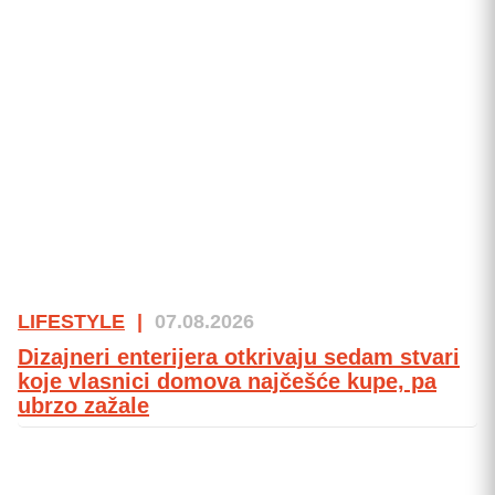
LIFESTYLE
|
07.08.2026
Dizajneri enterijera otkrivaju sedam stvari
koje vlasnici domova najčešće kupe, pa
ubrzo zažale