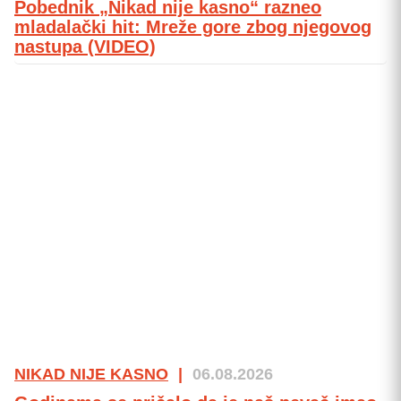
Pobednik „Nikad nije kasno“ razneo
mladalački hit: Mreže gore zbog njegovog
nastupa (VIDEO)
NIKAD NIJE KASNO
|
06.08.2026