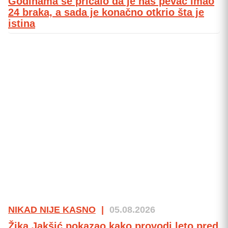
Godinama se pričalo da je naš pevač imao
24 braka, a sada je konačno otkrio šta je
istina
NIKAD NIJE KASNO
|
05.08.2026
Žika Jakšić pokazao kako provodi leto pred