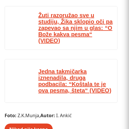
Žuti razoružao sve u
studiju, Žika sklopio oči pa
zapevao sa njim u glas: “O
Bože kakva pesma“
(VIDEO)
Jedna takmičarka
iznenadila, druga
podbacila: “Koštala te je
ova pesma, šteta“ (VIDEO)
Foto:
Z.K.Munja,
Autor:
I. Ankić