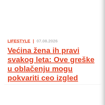
LIFESTYLE
|
07.08.2026
Većina žena ih pravi
svakog leta: Ove greške
u oblačenju mogu
pokvariti ceo izgled