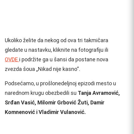
Ukoliko želite da nekog od ova tri takmičara
gledate u nastavku, kliknite na fotografiju ili
OVDE
i podržite ga u šansi da postane nova
zvezda šoua „Nikad nije kasno“.
Podsećamo, u prošlonedeljnoj epizodi mesto u
narednom krugu obezbedili su
Tanja Avramović,
Srđan Vasić, Milomir Grbović Žuti, Damir
Komnenović i Vladimir Vulanović.