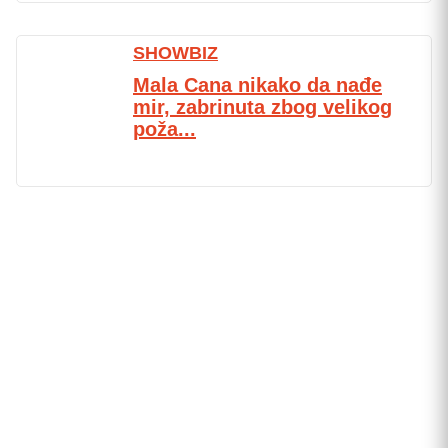
SHOWBIZ
Mala Cana nikako da nađe
mir, zabrinuta zbog velikog
poža...