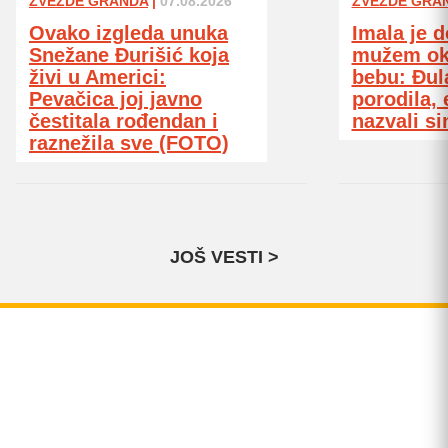
ZVEZDE GRANDA
|
07.08.2026
ZVEZDE GRA
Ovako izgleda unuka
Imala je 
Snežane Đurišić koja
mužem ok
živi u Americi:
bebu: Đula
Pevačica joj javno
porodila,
čestitala rođendan i
nazvali si
raznežila sve (FOTO)
JOŠ VESTI >