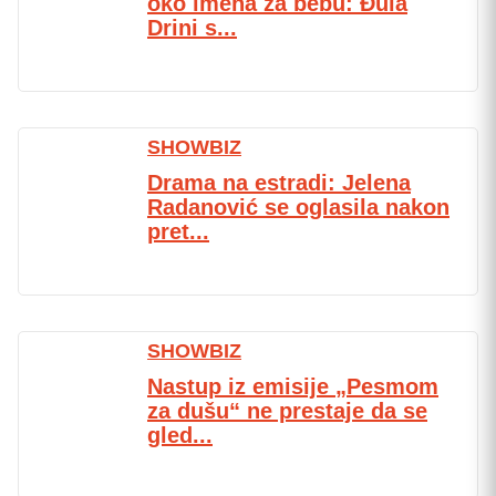
oko imena za bebu: Đula
Drini s...
SHOWBIZ
Drama na estradi: Jelena
Radanović se oglasila nakon
pret...
SHOWBIZ
Nastup iz emisije „Pesmom
za dušu“ ne prestaje da se
gled...