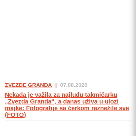
ZVEZDE GRANDA
|
07.08.2026
Nekada je važila za najluđu takmičarku
„Zvezda Granda“, a danas uživa u ulozi
majke: Fotografije sa ćerkom raznežile sve
(FOTO)