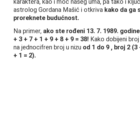
karaktera, kao i moć našeg uma, pa tako i ključ
astrolog Gordana Mašić i otkriva
kako da ga s
proreknete budućnost.
Na primer,
ako ste rođeni 13. 7. 1989. godine
+ 3 + 7 + 1 + 9 + 8 + 9 = 38!
Kako dobijeni br
na jednocifren broj u nizu
od 1 do 9 , broj 2 (3 
+ 1 = 2).