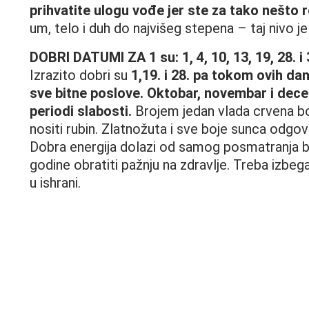
prihvatite ulogu vođe jer ste za tako nešto 
um, telo i duh do najvišeg stepena – taj nivo j
DOBRI DATUMI ZA 1 su: 1, 4, 10, 13, 19, 28. i
Izrazito dobri su
1,19. i 28. pa tokom ovih dan
sve bitne poslove. Oktobar, novembar i dec
periodi slabosti.
Brojem jedan vlada crvena boj
nositi rubin. Zlatnožuta i sve boje sunca odgo
Dobra energija dolazi od samog posmatranja b
godine obratiti pažnju na zdravlje. Treba izbegav
u ishrani.