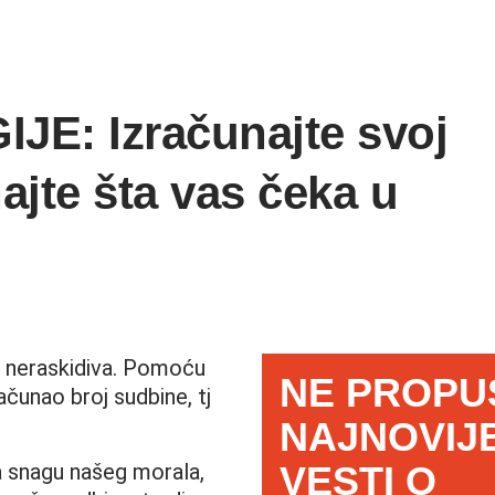
: Izračunajte svoj
ajte šta vas čeka u
e neraskidiva. Pomoću
NE PROPU
čunao broj sudbine, tj
NAJNOVIJ
ja snagu našeg morala,
VESTI O