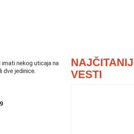
NAJČITANI
8 imati nekog uticaja na
i dve jedinice.
VESTI
 9