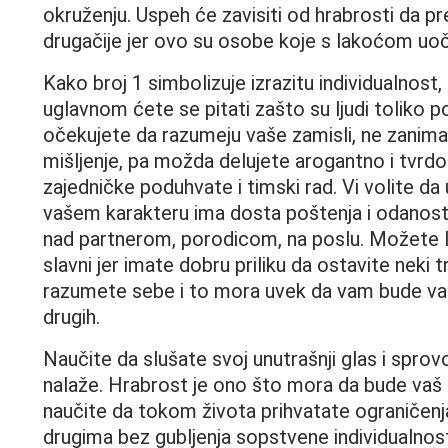
okruženju. Uspeh će zavisiti od hrabrosti da p
drugačije jer ovo su osobe koje s lakoćom uoča
Kako broj 1 simbolizuje izrazitu individualnost,
uglavnom ćete se pitati zašto su ljudi toliko p
očekujete da razumeju vaše zamisli, ne zani
mišljenje, pa možda delujete arogantno i tvrd
zajedničke poduhvate i timski rad. Vi volite da
vašem karakteru ima dosta poštenja i odanost
nad partnerom, porodicom, na poslu. Možete 
slavni jer imate dobru priliku da ostavite neki t
razumete sebe i to mora uvek da vam bude važ
drugih.
Naučite da slušate svoj unutrašnji glas i spro
nalaže. Hrabrost je ono što mora da bude vaš 
naučite da tokom života prihvatate ograničenja
drugima bez gubljenja sopstvene individualnos