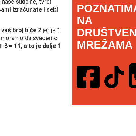
 naše sudbine, tvrdi
POZNATIM
ami izračunate i sebi
NA
 vaš broj biće 2
jer je
1
DRUŠTVEN
oj moramo da svedemo
MREŽAMA
+ 8 = 11, a to je dalje 1