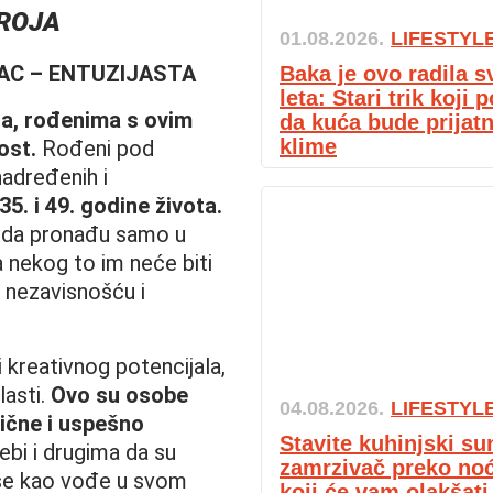
BROJA
01.08.2026.
LIFESTYL
LAC – ENTUZIJASTA
Baka je ovo radila 
leta: Stari trik koji
sa, rođenima s ovim
da kuća bude prijatn
klime
ost.
Rođeni pod
nadređenih i
. i 49. godine života.
 da pronađu samo u
a nekog to im neće biti
a nezavisnošću i
 kreativnog potencijala,
lasti.
Ovo su osobe
04.08.2026.
LIFESTYL
ične i uspešno
Stavite kuhinjski su
ebi i drugima da su
zamrzivač preko noći
e se kao vođe u svom
koji će vam olakšati