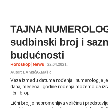
TAJNA NUMEROLOGIJE
sudbinski broj i sazn
budućnosti
Horoskop
News
22.04.2021.
Autor: I. Ankić/G.Mašić
Veza između datuma rođenja i numerologije j
dana, meseca i godine rođenja možemo da izra
lični broj.
Lični broj je nepromenljiva veličina i predstavl