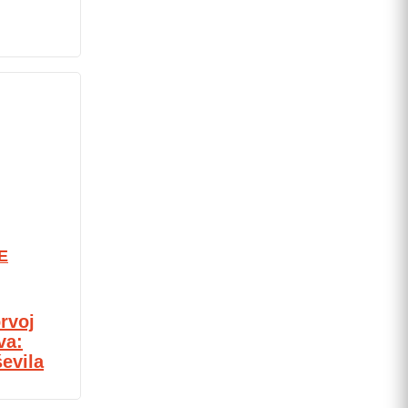
E
rvoj
va:
evila