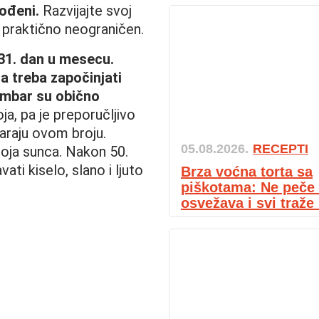
rođeni.
Razvijajte svoj
e praktično neograničen.
 31. dan u mesecu.
a treba započinjati
embar su obično
a, pa je preporučljivo
varaju ovom broju.
05.08.2026.
RECEPTI
oja sunca. Nakon 50.
ati kiselo, slano i ljuto
Brza voćna torta sa
piškotama: Ne peče 
osvežava i svi traže