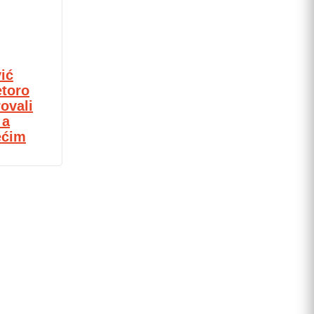
ić
etoro
ovali
 a
ećim