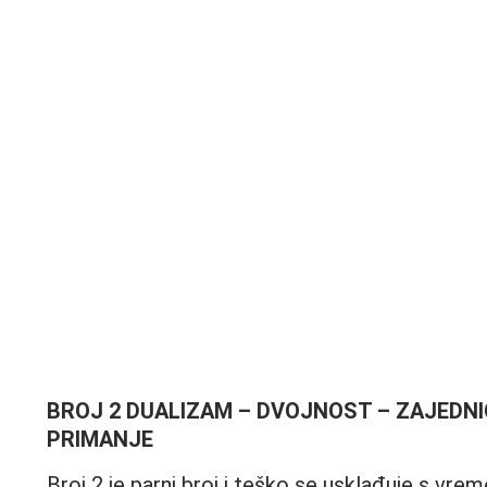
BROJ 2 DUALIZAM – DVOJNOST – ZAJEDNI
PRIMANJE
Broj 2 je parni broj i teško se usklađuje s vre