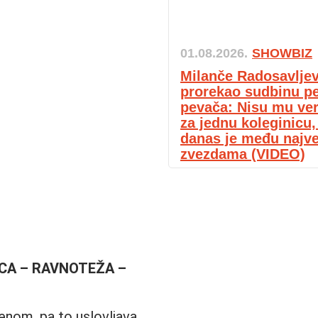
01.08.2026.
SHOWBIZ
Milanče Radosavljev
prorekao sudbinu p
pevača: Nisu mu ver
za jednu koleginicu,
danas je među najv
zvezdama (VIDEO)
CA – RAVNOTEŽA –
menom, pa to uslovljava