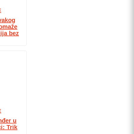
E
svakog
 pomaže
ija bez
E
nđer u
: Trik