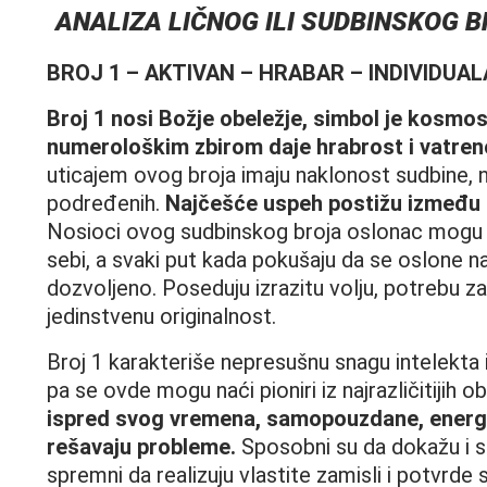
ANALIZA LIČNOG ILI SUDBINSKOG 
BROJ 1 – AKTIVAN – HRABAR – INDIVIDUA
Broj 1 nosi Božje obeležje, simbol je kosmo
numerološkim zbirom daje hrabrost i vatren
uticajem ovog broja imaju naklonost sudbine, 
podređenih.
Najčešće uspeh postižu između 35
Nosioci ovog sudbinskog broja oslonac mogu
sebi, a svaki put kada pokušaju da se oslone n
dozvoljeno. Poseduju izrazitu volju, potrebu z
jedinstvenu originalnost.
Broj 1 karakteriše nepresušnu snagu intelekta i
pa se ovde mogu naći pioniri iz najrazličitijih ob
ispred svog vremena, samopouzdane, energ
rešavaju probleme.
Sposobni su da dokažu i s
spremni da realizuju vlastite zamisli i potvrd