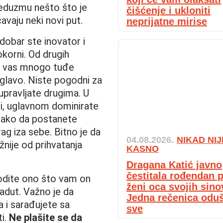
reduzmu nešto što je
čišćenje i ukloniti
vaju neki novi put.
neprijatne mirise
 dobar ste inovator i
okorni. Od drugih
ma vas mnogo tuđe
oglavo. Niste pogodni za
 upravljate drugima. U
i, uglavnom dominirate
lako da postanete
rag iza sebe. Bitno je da
04.08.2026.
NIKAD NIJ
nije od prihvatanja
KASNO
Dragana Katić javno
čestitala rođendan p
vodite ono što vam on
ženi oca svojih sino
adut. Važno je da
Jedna rečenica oduš
 i sarađujete sa
sve
ti.
Ne plašite se da