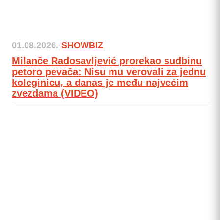
01.08.2026.
SHOWBIZ
Milanče Radosavljević prorekao sudbinu
petoro pevača: Nisu mu verovali za jednu
koleginicu, a danas je među najvećim
zvezdama (VIDEO)