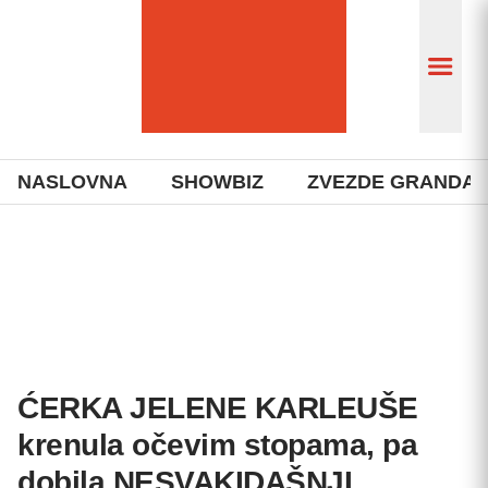
NASLOVNA
SHOWBIZ
ZVEZDE GRANDA
ĆERKA JELENE KARLEUŠE
krenula očevim stopama, pa
dobila NESVAKIDAŠNJI