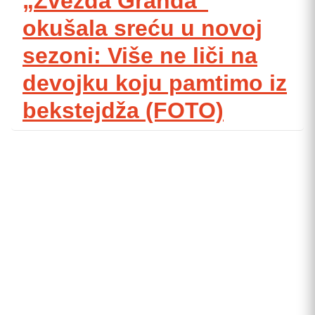
„Zvezda Granda“
okušala sreću u novoj
sezoni: Više ne liči na
devojku koju pamtimo iz
bekstejdža (FOTO)