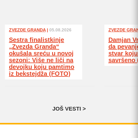
ZVEZDE GRANDA
|
05.08.2026
ZVEZDE GRA
Sestra finalistkinje
Damjan Vr
„Zvezda Granda“
da pevanje
okušala sreću u novoj
stvar koju
sezoni: Više ne liči na
savršeno 
devojku koju pamtimo
iz bekstejdža (FOTO)
JOŠ VESTI >