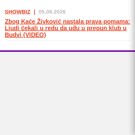
SHOWBIZ
|
05.08.2026
Zbog Kaće Živković nastala prava pomama:
Ljudi čekali u redu da uđu u prepun klub u
Budvi (VIDEO)