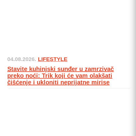
04.08.2026.
LIFESTYLE
Stavite kuhinjski sunđer u zamrzivač
preko noći: Trik koji će vam olakšati
čišćenje i ukloniti neprijatne mirise