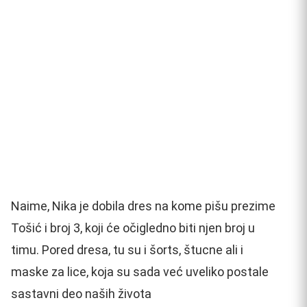
Naime, Nika je dobila dres na kome pišu prezime
Tošić i broj 3, koji će očigledno biti njen broj u
timu. Pored dresa, tu su i šorts, štucne ali i
maske za lice, koja su sada već uveliko postale
sastavni deo naših života