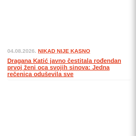
04.08.2026.
NIKAD NIJE KASNO
Dragana Katić javno čestitala rođendan
prvoj ženi oca svojih sinova: Jedna
rečenica oduševila sve