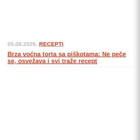
05.08.2026.
RECEPTI
Brza voćna torta sa piškotama: Ne peče
se, osvežava i svi traže recept