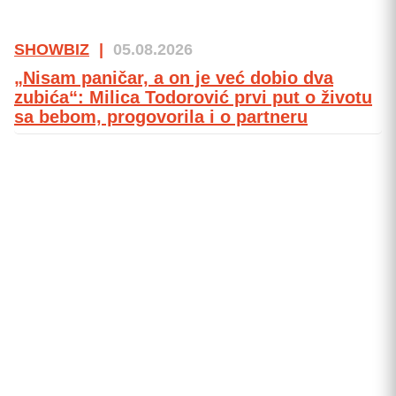
SHOWBIZ
|
05.08.2026
„Nisam paničar, a on je već dobio dva
zubića“: Milica Todorović prvi put o životu
sa bebom, progovorila i o partneru