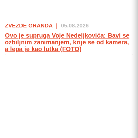
ZVEZDE GRANDA
|
05.08.2026
Ovo je supruga Voje Nedeljkovića: Bavi se
ozbiljnim zanimanjem, krije se od kamera,
a lepa je kao lutka (FOTO)