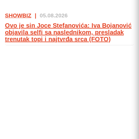
SHOWBIZ
|
05.08.2026
Ovo je sin Joce Stefanovića: Iva Bojanović
objavila selfi sa naslednikom, presladak
trenutak topi i najtvrđa srca (FOTO)