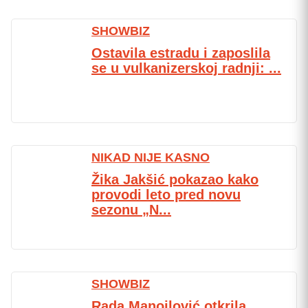
SHOWBIZ
Ostavila estradu i zaposlila
se u vulkanizerskoj radnji: ...
NIKAD NIJE KASNO
Žika Jakšić pokazao kako
provodi leto pred novu
sezonu „N...
SHOWBIZ
Rada Manojlović otkrila