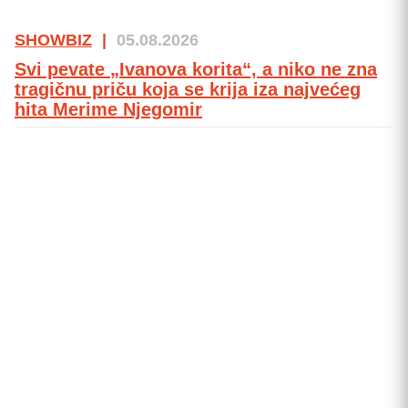
SHOWBIZ
|
05.08.2026
Svi pevate „Ivanova korita“, a niko ne zna
tragičnu priču koja se krija iza najvećeg
hita Merime Njegomir