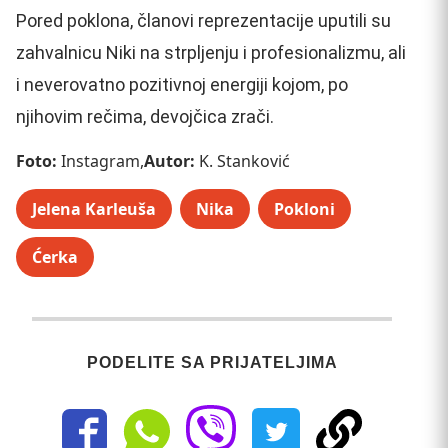
Pored poklona, članovi reprezentacije uputili su
zahvalnicu Niki na strpljenju i profesionalizmu, ali
i neverovatno pozitivnoj energiji kojom, po
njihovim rečima, devojčica zrači.
Foto:
Instagram,
Autor:
K. Stanković
Jelena Karleuša
Nika
Pokloni
Ćerka
PODELITE SA PRIJATELJIMA