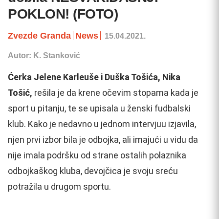
POKLON! (FOTO)
Zvezde Granda
News
15.04.2021.
Autor: K. Stanković
Ćerka Jelene Karleuše i Duška Tošića, Nika
Tošić,
rešila je da krene očevim stopama kada je
sport u pitanju, te se upisala u ženski fudbalski
klub. Kako je nedavno u jednom intervjuu izjavila,
njen prvi izbor bila je odbojka, ali imajući u vidu da
nije imala podršku od strane ostalih polaznika
odbojkaškog kluba, devojčica je svoju sreću
potražila u drugom sportu.