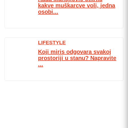
kakve muškarcve voli, jedna
osobi...
LIFESTYLE
Koji miris odgovara svakoj
prostoriji u stanu? Napravite
...