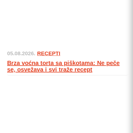
05.08.2026.
RECEPTI
Brza voćna torta sa piškotama: Ne peče
se, osvežava i svi traže recept