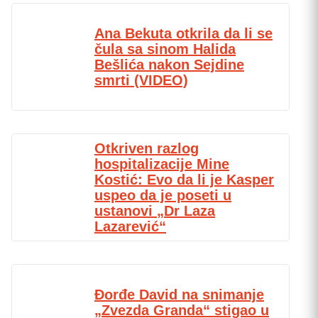
Ana Bekuta otkrila da li se
čula sa sinom Halida
Bešlića nakon Sejdine
smrti (VIDEO)
Otkriven razlog
hospitalizacije Mine
Kostić: Evo da li je Kasper
uspeo da je poseti u
ustanovi „Dr Laza
Lazarević“
Đorđe David na snimanje
„Zvezda Granda“ stigao u