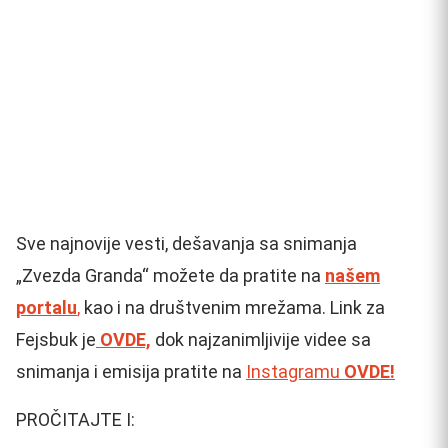
Sve najnovije vesti, dešavanja sa snimanja
„Zvezda Granda“ možete da pratite na
našem
portalu
,
kao i na društvenim mrežama. Link za
Fejsbuk je
OVDE,
dok najzanimljivije videe sa
snimanja i emisija pratite na
Instagramu
OVDE!
PROČITAJTE I: