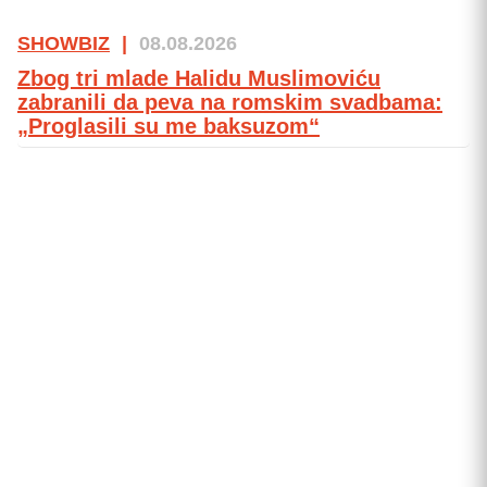
SHOWBIZ
|
08.08.2026
Zbog tri mlade Halidu Muslimoviću
zabranili da peva na romskim svadbama:
„Proglasili su me baksuzom“