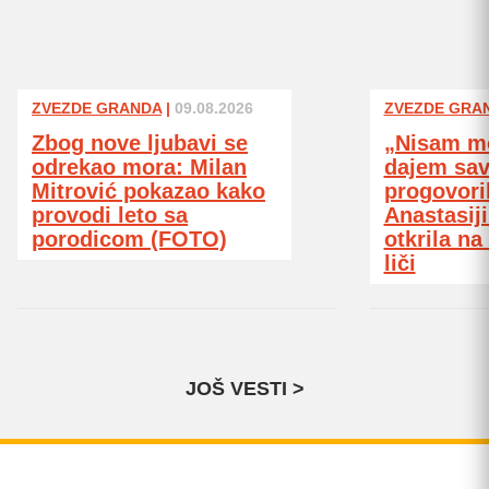
ZVEZDE GRANDA
|
09.08.2026
ZVEZDE GRA
Zbog nove ljubavi se
„Nisam mo
odrekao mora: Milan
dajem sav
Mitrović pokazao kako
progovori
provodi leto sa
Anastasiji
porodicom (FOTO)
otkrila na
liči
JOŠ VESTI >