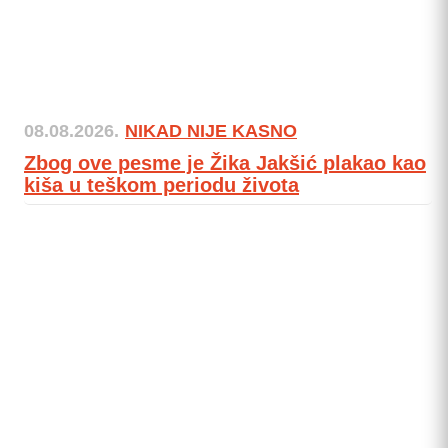
08.08.2026.
NIKAD NIJE KASNO
Zbog ove pesme je Žika Jakšić plakao kao
kiša u teškom periodu života