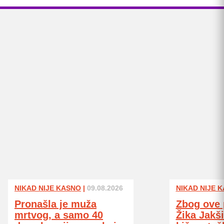
NIKAD NIJE KASNO
|
09.08.2026
NIKAD NIJE 
Pronašla je muža
Zbog ove 
mrtvog, a samo 40
Žika Jakš