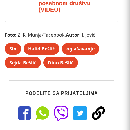
posebnom društvu
(VIDEO)
Foto:
Z. K. Munja/Facebook,
Autor:
J. Jović
Sin
Halid Bešlić
oglašavanje
Sejda Bešlić
Dino Bešlić
PODELITE SA PRIJATELJIMA