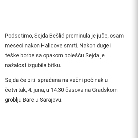
Podsetimo, Sejda Bešlić preminula je juče, osam
meseci nakon Halidove smrti. Nakon duge i
teške borbe sa opakom bolešću Sejda je
nažalost izgubila bitku.
Sejda će biti ispraćena na večni počinak u
četvrtak, 4. juna, u 14.30 časova na Gradskom
groblju Bare u Sarajevu.