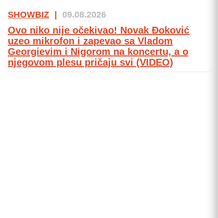
SHOWBIZ
|
09.08.2026
Ovo niko nije očekivao! Novak Đoković
uzeo mikrofon i zapevao sa Vladom
Georgievim i Nigorom na koncertu, a o
njegovom plesu pričaju svi (VIDEO)