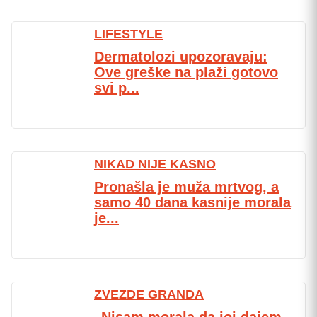
LIFESTYLE
Dermatolozi upozoravaju:
Ove greške na plaži gotovo
svi p...
NIKAD NIJE KASNO
Pronašla je muža mrtvog, a
samo 40 dana kasnije morala
je...
ZVEZDE GRANDA
„Nisam morala da joj dajem