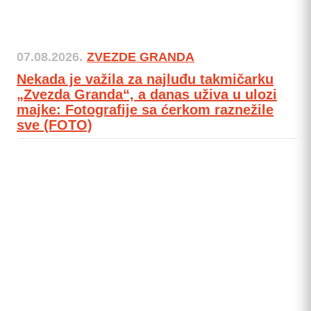
07.08.2026.
ZVEZDE GRANDA
Nekada je važila za najluđu takmičarku
„Zvezda Granda“, a danas uživa u ulozi
majke: Fotografije sa ćerkom raznežile
sve (FOTO)