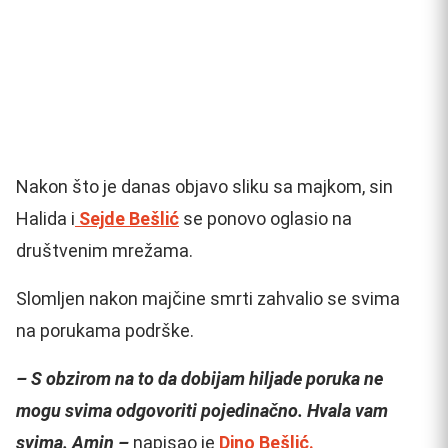
Nakon što je danas objavo sliku sa majkom, sin
Halida i
Sejde Bešlić
se ponovo oglasio na
društvenim mrežama.
Slomljen nakon majčine smrti zahvalio se svima
na porukama podrške.
– S obzirom na to da dobijam hiljade poruka ne
mogu svima odgovoriti pojedinačno. Hvala vam
svima. Amin –
napisao je
Dino Bešlić.