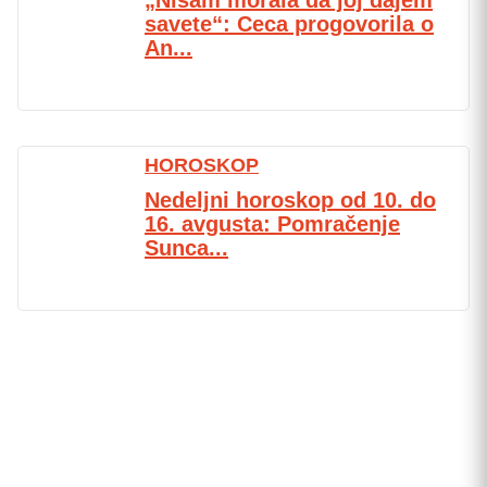
savete“: Ceca progovorila o
An...
HOROSKOP
Nedeljni horoskop od 10. do
16. avgusta: Pomračenje
Sunca...