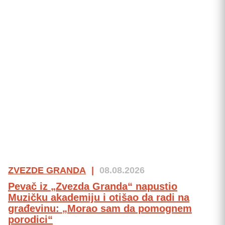
ZVEZDE GRANDA
|
08.08.2026
Pevač iz „Zvezda Granda“ napustio
Muzičku akademiju i otišao da radi na
građevinu: „Morao sam da pomognem
porodici“