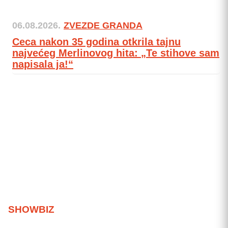
06.08.2026.
ZVEZDE GRANDA
Ceca nakon 35 godina otkrila tajnu
najvećeg Merlinovog hita: „Te stihove sam
napisala ja!“
SHOWBIZ