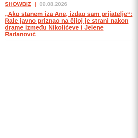
SHOWBIZ
|
09.08.2026
„Ako stanem iza Ane, izdao sam prijatelje“:
Rale javno priznao na čijoj je strani nakon
drame između Nikolićeve i Jelene
Radanović